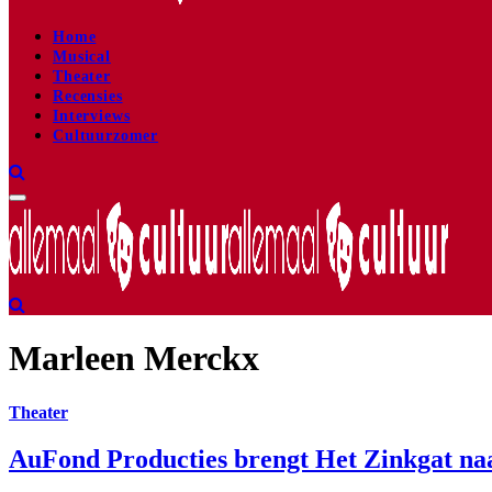
Home
Musical
Theater
Recensies
Interviews
Cultuurzomer
Marleen Merckx
Theater
AuFond Producties brengt Het Zinkgat n