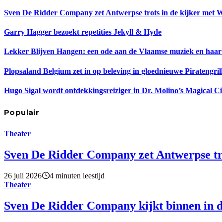
Sven De Ridder Company zet Antwerpse trots in de kijker met 
Garry Hagger bezoekt repetities Jekyll & Hyde
Lekker Blijven Hangen: een ode aan de Vlaamse muziek en haar
Plopsaland Belgium zet in op beleving in gloednieuwe Piratengril
Hugo Sigal wordt ontdekkingsreiziger in Dr. Molino’s Magical C
Populair
Theater
Sven De Ridder Company zet Antwerpse tro
26 juli 2026
4 minuten leestijd
Theater
Sven De Ridder Company kijkt binnen in d