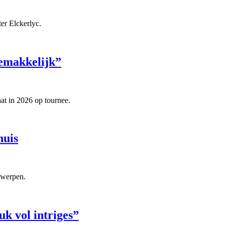
er Elckerlyc.
gemakkelijk”
at in 2026 op tournee.
huis
twerpen.
uk vol intriges”