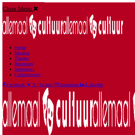
Close Menu
Home
Musical
Theater
Recensies
Interviews
Cultuurzomer
Facebook
X (Twitter)
Instagram
LinkedIn