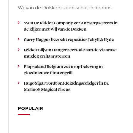
Wij van de Dokken is een schot in de roos.
Sven De Ridder Company zet Antwerpse trots in
de kijker met Wij van de Dokken
Garry Hagger bezoekt repetities Jekyll & Hyde
Lekker Blijven Hangen: een ode aan de Vlaamse
muziek en haar sterren
Plopsaland Belgium zet in op beleving in
gloednieuwe Piratengrill
Hugo Sigal wordt ontdekkingsreiziger in Dr.
Molino’s Magical Circus
POPULAIR