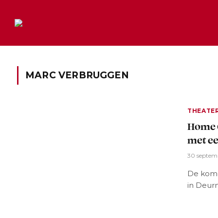
MARC VERBRUGGEN
THEATE
Home C
met ee
30 septem
De kome
in Deur