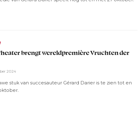
R
eater brengt wereldpremière Vruchten der
ber 2024
we stuk van succesauteur Gérard Darier is te zien tot en
oktober.