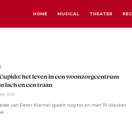
HOME
MUSICAL
THEATER
REC
R
upido: het leven in een woonzorgcentrum
n lach en een traan
ber 2025
die van Peter Kremel speelt nog tot en met 19 oktober
ne.