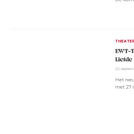
THEATE
EWT-Th
Liefde
20 septem
Het nieu
met 27 