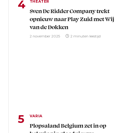
THEATER
Sven De Ridder Company trekt
opnieuw naar Play Zuid met Wij
van de Dokken
2 november 2025
2 minuten leestijd
VARIA
Plopsaland Belgium zet in op