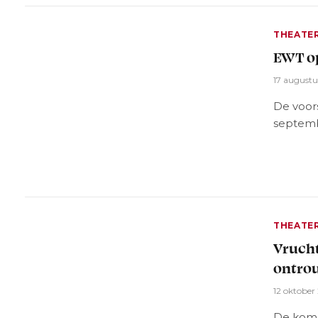
THEATE
EWT o
17 augustu
De voors
septemb
THEATE
Vrucht
ontro
12 oktober
De kome