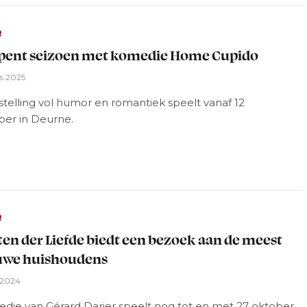
R
pent seizoen met komedie Home Cupido
s 2025
telling vol humor en romantiek speelt vanaf 12
er in Deurne.
R
en der Liefde biedt een bezoek aan de meest
uwe huishoudens
 2024
die van Gérard Darier speelt nog tot en met 27 oktober.