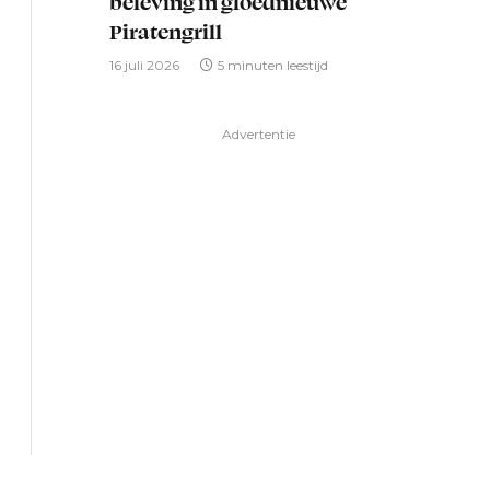
beleving in gloednieuwe
Piratengrill
16 juli 2026
5 minuten leestijd
Advertentie