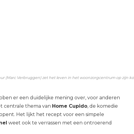
ur (Marc Verbruggen) zet het leven in het woonzorgcentrum op zijn k
en er een duidelijke mening over, voor anderen
het centrale thema van
Home Cupido
, de komedie
pent. Het lijkt het recept voor een simpele
mel
weet ook te verrassen met een ontroerend