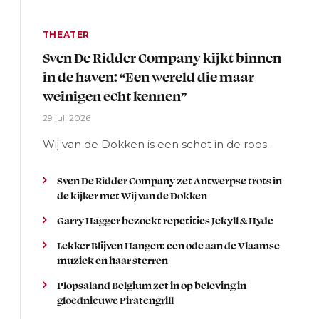
THEATER
Sven De Ridder Company kijkt binnen
in de haven: “Een wereld die maar
weinigen echt kennen”
29 juli 2026
Wij van de Dokken is een schot in de roos.
Sven De Ridder Company zet Antwerpse trots in
de kijker met Wij van de Dokken
Garry Hagger bezoekt repetities Jekyll & Hyde
Lekker Blijven Hangen: een ode aan de Vlaamse
muziek en haar sterren
Plopsaland Belgium zet in op beleving in
gloednieuwe Piratengrill