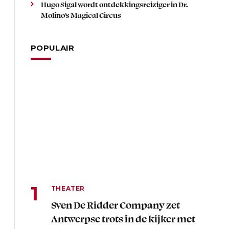
Hugo Sigal wordt ontdekkingsreiziger in Dr.
Molino’s Magical Circus
POPULAIR
THEATER
Sven De Ridder Company zet
Antwerpse trots in de kijker met