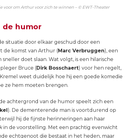
je voor om Arthur voor zich te winnen – © EWT-Theater
n de humor
e situatie door elkaar geschud door een
t de komst van Arthur (
Marc Verbruggen
), een
eller doet slaan. Wat volgt, is een hilarische
rpleger Bruce (
Dirk Bosschaert
) voor hen regelt,
. Kremel weet duidelijk hoe hij een goede komedie
hoe ze hem moeten brengen.
p de achtergrond van de humor speelt zich een
kel
). De dementerende man is voortdurend op
erwijl hij de fijnste herinneringen aan haar
k
in de voorstelling. Met een prachtig evenwicht
de echtgenoot die bestaat in het heden, maar