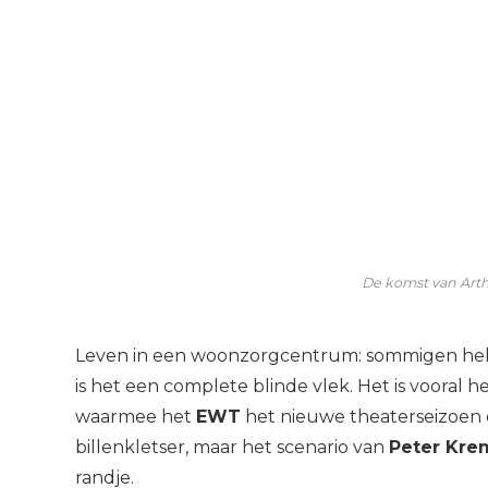
De komst van Arth
Leven in een woonzorgcentrum: sommigen hebb
is het een complete blinde vlek. Het is vooral 
waarmee het
EWT
het nieuwe theaterseizoen o
billenkletser, maar het scenario van
Peter Kre
randje.