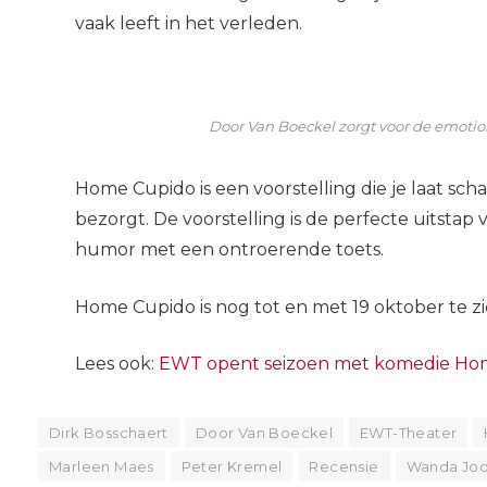
vaak leeft in het verleden.
Door Van Boeckel zorgt voor de emoti
Home Cupido is een voorstelling die je laat sch
bezorgt. De voorstelling is de perfecte uitstap
humor met een ontroerende toets.
Home Cupido is nog tot en met 19 oktober te zie
Lees ook:
EWT opent seizoen met komedie Ho
Dirk Bosschaert
Door Van Boeckel
EWT-Theater
Marleen Maes
Peter Kremel
Recensie
Wanda Joo