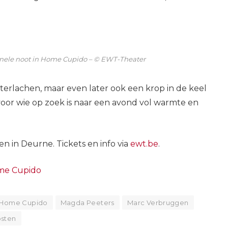
onele noot in Home Cupido – © EWT-Theater
aterlachen, maar even later ook een krop in de keel
 voor wie op zoek is naar een avond vol warmte en
n in Deurne. Tickets en info via
ewt.be
.
me Cupido
Home Cupido
Magda Peeters
Marc Verbruggen
sten