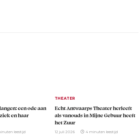
THEATER
Hangen: een ode aan
Echt Antwaarps Theater herleeft
iek en haar
als vanouds in Mijne Gebuur heeft
het Zuur
inuten leestijd
12 juli 2026
4 minuten leestijd