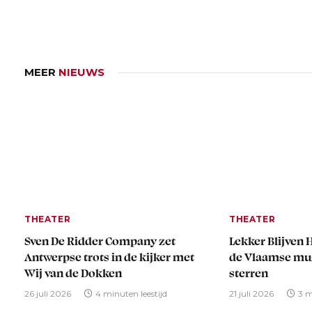
MEER
NIEUWS
THEATER
THEATER
Sven De Ridder Company zet
Lekker Blijven 
Antwerpse trots in de kijker met
de Vlaamse muz
Wij van de Dokken
sterren
26 juli 2026
4 minuten leestijd
21 juli 2026
3 m