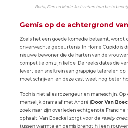
Berta, Fien en Marie-José zetten hun beste beent
Gemis op de achtergrond va
Zoals het een goede komedie betaamt, wordt d
onverwachte gebeurtenis. In Home Cupido is di
nieuwe bewoner die de harten van de vrouwen sn
competitie om zijn liefde. De reeks dates die ve
levert een sneltrein aan grappige taferelen op
moet schrijven, en deze cast weet nog beter 
Toch is niet alles rozengeur en maneschijn. O
menselijk drama af met André (
Door Van Boec
zoek naar zijn overleden echtgenote Francine, t
ophaalt. Van Boeckel zorgt voor de
reality chec
tussen warmte en gemis brengt hij een rouwen