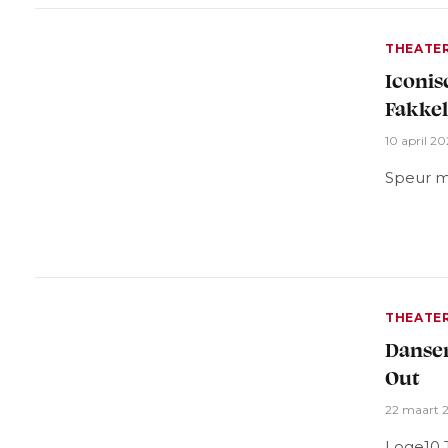
THEATE
Iconis
Fakkel
10 april 2
Speur m
THEATE
Dansen
Out
22 maart 
Loge10 