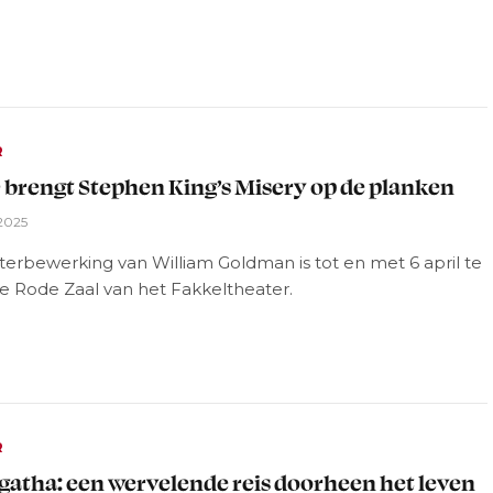
R
 brengt Stephen King’s Misery op de planken
2025
erbewerking van William Goldman is tot en met 6 april te
de Rode Zaal van het Fakkeltheater.
R
gatha: een wervelende reis doorheen het leven