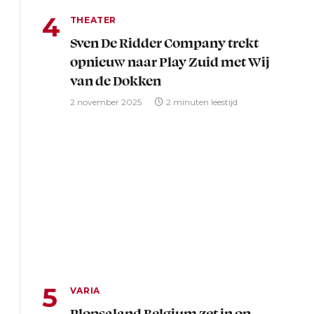
THEATER
Sven De Ridder Company trekt
opnieuw naar Play Zuid met Wij
van de Dokken
2 november 2025
2 minuten leestijd
VARIA
Plopsaland Belgium zet in op