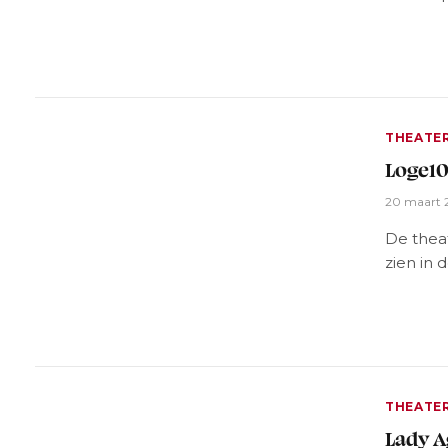
THEATE
Loge10
20 maart 
De theat
zien in 
THEATE
Lady A