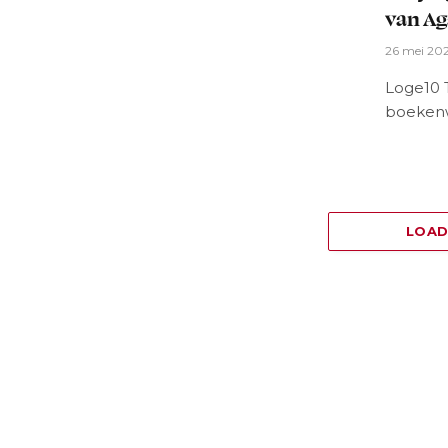
van Ag
26 mei 20
Loge10 
boeken
LOA