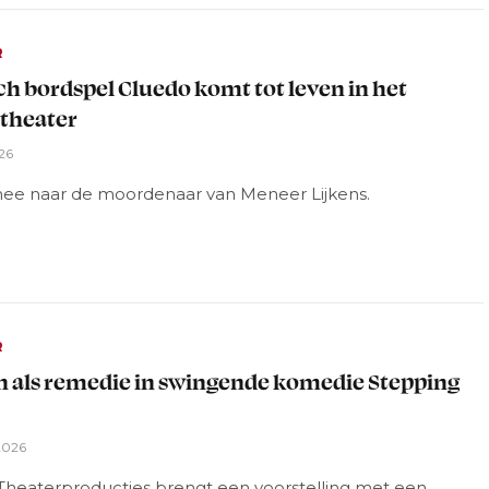
R
ch bordspel Cluedo komt tot leven in het
theater
026
ee naar de moordenaar van Meneer Lijkens.
R
 als remedie in swingende komedie Stepping
2026
Theaterproducties brengt een voorstelling met een