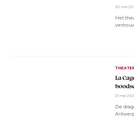
30 mei 20
Het thea
vertrou
THEATE
La Cag
boods
21 mei 202
De drag
Antwer