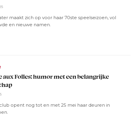
25
ter maakt zich op voor haar 70ste speelseizoen, vol
wde en nieuwe namen.
R
e aux Folles: humor met een belangrijke
chap
5
club opent nog tot en met 25 mei haar deuren in
pen.