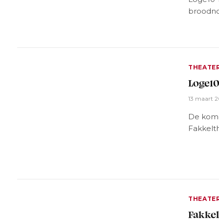
broodno
THEATE
Loge10
13 maart 
De komed
Fakkelt
THEATE
Fakkel