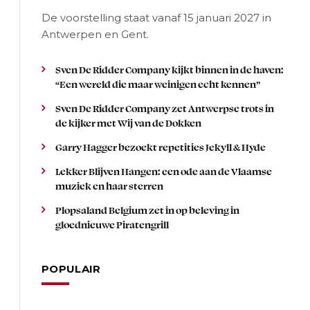
De voorstelling staat vanaf 15 januari 2027 in
Antwerpen en Gent.
Sven De Ridder Company kijkt binnen in de haven:
“Een wereld die maar weinigen echt kennen”
Sven De Ridder Company zet Antwerpse trots in
de kijker met Wij van de Dokken
Garry Hagger bezoekt repetities Jekyll & Hyde
Lekker Blijven Hangen: een ode aan de Vlaamse
muziek en haar sterren
Plopsaland Belgium zet in op beleving in
gloednieuwe Piratengrill
POPULAIR