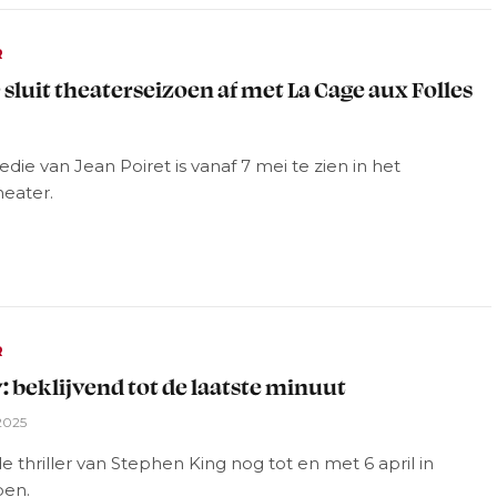
R
 sluit theaterseizoen af met La Cage aux Folles
ie van Jean Poiret is vanaf 7 mei te zien in het
heater.
R
: beklijvend tot de laatste minuut
2025
e thriller van Stephen King nog tot en met 6 april in
pen.