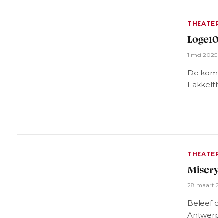
THEATE
Loge10
1 mei 2025
De komed
Fakkelt
THEATE
Misery
28 maart 
Beleef d
Antwer