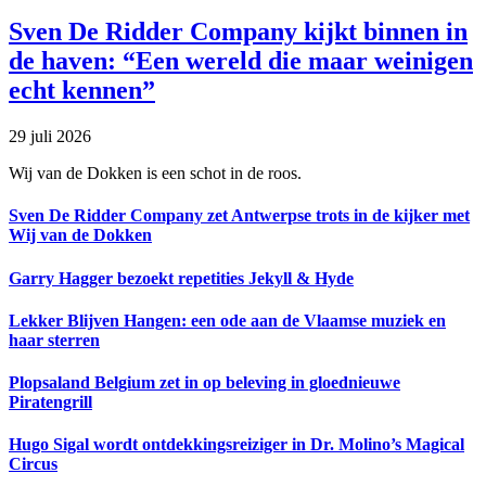
Sven De Ridder Company kijkt binnen in
de haven: “Een wereld die maar weinigen
echt kennen”
29 juli 2026
Wij van de Dokken is een schot in de roos.
Sven De Ridder Company zet Antwerpse trots in de kijker met
Wij van de Dokken
Garry Hagger bezoekt repetities Jekyll & Hyde
Lekker Blijven Hangen: een ode aan de Vlaamse muziek en
haar sterren
Plopsaland Belgium zet in op beleving in gloednieuwe
Piratengrill
Hugo Sigal wordt ontdekkingsreiziger in Dr. Molino’s Magical
Circus