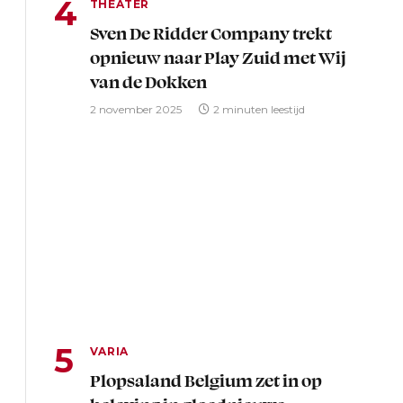
THEATER
Sven De Ridder Company trekt
opnieuw naar Play Zuid met Wij
van de Dokken
2 november 2025
2 minuten leestijd
VARIA
Plopsaland Belgium zet in op