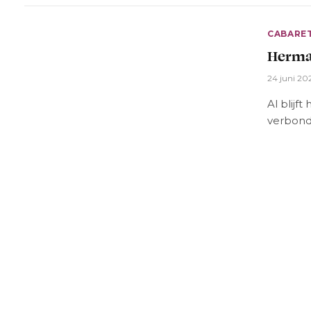
CABARE
Herma
24 juni 20
Al blijf
verbond