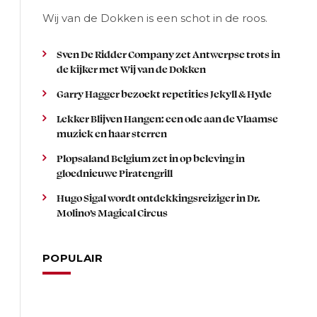
Wij van de Dokken is een schot in de roos.
Sven De Ridder Company zet Antwerpse trots in
de kijker met Wij van de Dokken
Garry Hagger bezoekt repetities Jekyll & Hyde
Lekker Blijven Hangen: een ode aan de Vlaamse
muziek en haar sterren
Plopsaland Belgium zet in op beleving in
gloednieuwe Piratengrill
Hugo Sigal wordt ontdekkingsreiziger in Dr.
Molino’s Magical Circus
POPULAIR