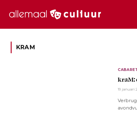
KRAM
CABARE
kraM: 
19 januari
Verbrug
avondvul