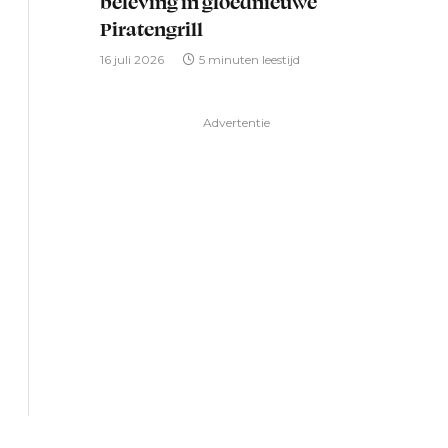
beleving in gloednieuwe
Piratengrill
16 juli 2026
5 minuten leestijd
Advertentie