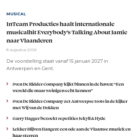
MUSICAL
InTeam Producties haalt internationale
musicalhit Everybody’s Talking About Jamie
naar Vlaanderen
8 augustus 2026
De voorstelling staat vanaf 15 januari 2027 in
Antwerpen en Gent.
Sven De Ridder Company kijkt binnen in de haven: “Een
wereld die maar weinigen echt kennen”
Sven De Ridder Company zet Antwerpse trots in de kijker
met Wij van de Dokken
Garry Hagger bezoekt repetities Jekyll & Hyde
Lekker Blijven Hangen: een ode aan de Vlaamse muziek en
haar sterren