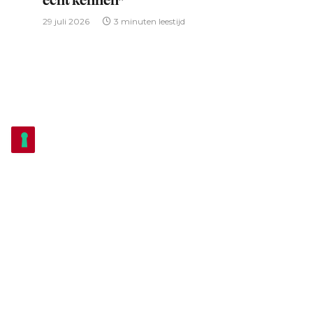
29 juli 2026
3 minuten leestijd
THEATER
Echt Antwaarps Theater herleeft als
vanouds in Mijne Gebuur heeft het Zuur
12 juli 2026
4 minuten leestijd