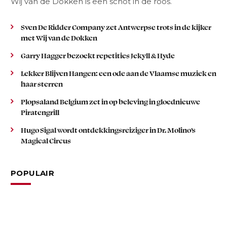
Wij van de Dokken is een schot in de roos.
Sven De Ridder Company zet Antwerpse trots in de kijker
met Wij van de Dokken
Garry Hagger bezoekt repetities Jekyll & Hyde
Lekker Blijven Hangen: een ode aan de Vlaamse muziek en
haar sterren
Plopsaland Belgium zet in op beleving in gloednieuwe
Piratengrill
Hugo Sigal wordt ontdekkingsreiziger in Dr. Molino’s
Magical Circus
POPULAIR