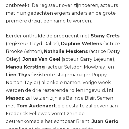
ontbreekt. De regisseur over zijn toeren, acteurs
met hun gedachten ergens anders en de grote
première dreigt een ramp te worden.
Eerder onthulde de producent met
Stany Crets
(regisseur Lloyd Dallas),
Daphne Wellens
(actrice
Brooke Ashton),
Nathalie Meskens
(actrice Dotty
Otley),
Jonas Van Geel
(acteur Garry Lejeune),
Manou Kersting
(acteur Selsdon Mowbray) en
Lien Thys
(assistente-stagemanager Poppy
Norton-Taylor) al enkele namen. Vorige week
werden de drie resterende rollen ingevuld.
Ini
Massez
zal te zien zijn als Belinda Blair. Samen
met
Tom Audenaert
, die gestalte zal geven aan
Frederick Fellowes, vormt ze in de
deurenkomedie het echtpaar Brent.
Juan Gerlo