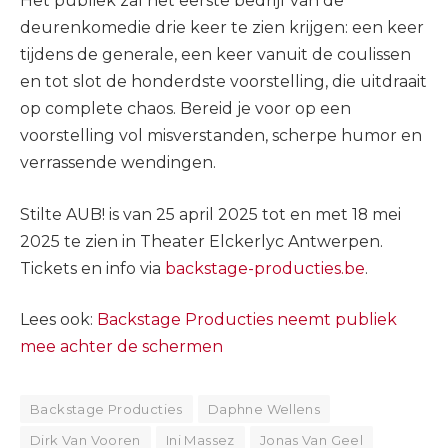
Het publiek zal het eerste bedrijf van de
deurenkomedie drie keer te zien krijgen: een keer
tijdens de generale, een keer vanuit de coulissen
en tot slot de honderdste voorstelling, die uitdraait
op complete chaos. Bereid je voor op een
voorstelling vol misverstanden, scherpe humor en
verrassende wendingen.
Stilte AUB! is van 25 april 2025 tot en met 18 mei
2025 te zien in Theater Elckerlyc Antwerpen.
Tickets en info via
backstage-producties.be
.
Lees ook:
Backstage Producties neemt publiek
mee achter de schermen
Backstage Producties
Daphne Wellens
Dirk Van Vooren
Ini Massez
Jonas Van Geel