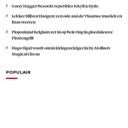
Garry Hagger bezoekt repetities Jekyll & Hyde
Lekker Blijven Hangen: een ode aan de Vlaamse muziek en
haar sterren
Plopsaland Belgium zet in op beleving in gloednieuwe
Piratengrill
Hugo Sigal wordt ontdekkingsreiziger in Dr. Molino’s
Magical Circus
POPULAIR