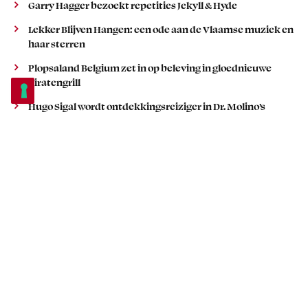
Garry Hagger bezoekt repetities Jekyll & Hyde
Lekker Blijven Hangen: een ode aan de Vlaamse muziek en
haar sterren
Plopsaland Belgium zet in op beleving in gloednieuwe
Piratengrill
Hugo Sigal wordt ontdekkingsreiziger in Dr. Molino’s
Magical Circus
POPULAIR