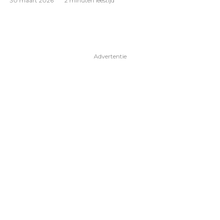
30 maart 2026
2 minuten leestijd
Advertentie