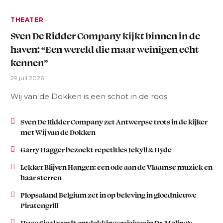
THEATER
Sven De Ridder Company kijkt binnen in de
haven: “Een wereld die maar weinigen echt
kennen”
29 juli 2026
Wij van de Dokken is een schot in de roos.
Sven De Ridder Company zet Antwerpse trots in de kijker
met Wij van de Dokken
Garry Hagger bezoekt repetities Jekyll & Hyde
Lekker Blijven Hangen: een ode aan de Vlaamse muziek en
haar sterren
Plopsaland Belgium zet in op beleving in gloednieuwe
Piratengrill
Hugo Sigal wordt ontdekkingsreiziger in Dr. Molino’s