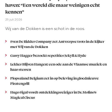
haven: “Een wereld die maar weinigen echt
kennen”
29 juli 2026
Wij van de Dokken is een schot in de roos.
Sven De Ridder Company zet Antwerpse trots in de kijker
met Wij van de Dokken
Garry Hagger bezoekt repetities Jekyll & Hyde
Lekker Blijven Hangen: een ode aan de Vlaamse muziek en
haar sterren
Plopsaland Belgium zet in op beleving in gloednieuwe
Piratengrill
Hugo Sigal wordt ontdekkingsreiziger in Dr. Molino’s
Magical Circus