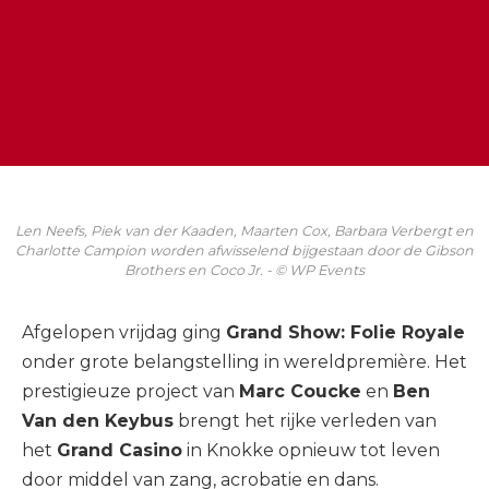
Len Neefs, Piek van der Kaaden, Maarten Cox, Barbara Verbergt en
Charlotte Campion worden afwisselend bijgestaan door de Gibson
Brothers en Coco Jr. - © WP Events
Afgelopen vrijdag ging
Grand Show: Folie Royale
onder grote belangstelling in wereldpremière. Het
prestigieuze project van
Marc Coucke
en
Ben
Van den Keybus
brengt het rijke verleden van
het
Grand Casino
in Knokke opnieuw tot leven
door middel van zang, acrobatie en dans.