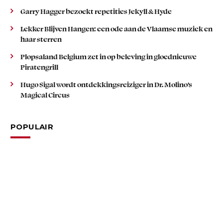
Garry Hagger bezoekt repetities Jekyll & Hyde
Lekker Blijven Hangen: een ode aan de Vlaamse muziek en
haar sterren
Plopsaland Belgium zet in op beleving in gloednieuwe
Piratengrill
Hugo Sigal wordt ontdekkingsreiziger in Dr. Molino’s
Magical Circus
POPULAIR