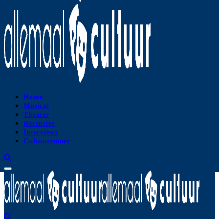
Home
Musical
Theater
Recensies
Interviews
Cultuurzomer