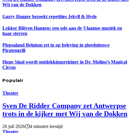
Wij van de Dokken
Garry Hagger bezoekt repetities Jekyll & Hyde
Lekker Blijven Hangen: een ode aan de Vlaamse muziek en
haar sterren
Plopsaland Belgium zet in op beleving in gloednieuwe
Piratengrill
Hugo Sigal wordt ontdekkingsreiziger in Dr. Molino’s Magical
Circus
Populair
Theater
Sven De Ridder Company zet Antwerpse
trots in de kijker met Wij van de Dokken
26 juli 2026
4 minuten leestijd
Theater