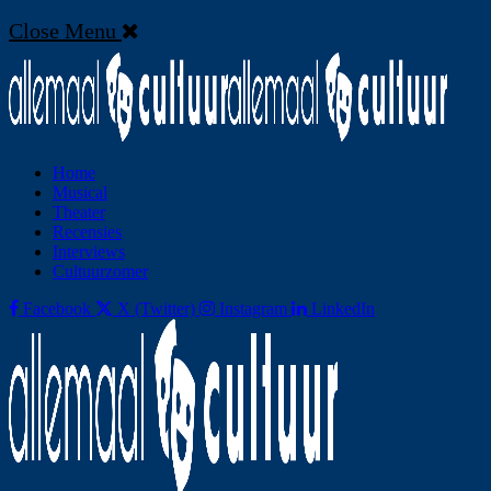
Close Menu
Home
Musical
Theater
Recensies
Interviews
Cultuurzomer
Facebook
X (Twitter)
Instagram
LinkedIn