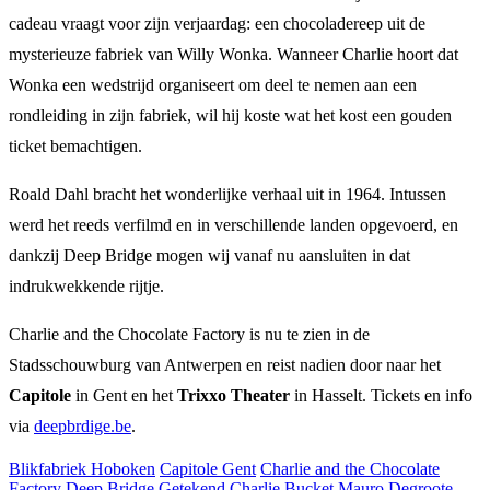
cadeau vraagt voor zijn verjaardag: een chocoladereep uit de
mysterieuze fabriek van Willy Wonka. Wanneer Charlie hoort dat
Wonka een wedstrijd organiseert om deel te nemen aan een
rondleiding in zijn fabriek, wil hij koste wat het kost een gouden
ticket bemachtigen.
Roald Dahl bracht het wonderlijke verhaal uit in 1964. Intussen
werd het reeds verfilmd en in verschillende landen opgevoerd, en
dankzij Deep Bridge mogen wij vanaf nu aansluiten in dat
indrukwekkende rijtje.
Charlie and the Chocolate Factory is nu te zien in de
Stadsschouwburg van Antwerpen en reist nadien door naar het
Capitole
in Gent en het
Trixxo Theater
in Hasselt. Tickets en info
via
deepbrdige.be
.
Blikfabriek Hoboken
Capitole Gent
Charlie and the Chocolate
Factory
Deep Bridge
Getekend Charlie Bucket
Mauro Degroote