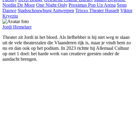
Nordin De Moor
One Night Only
Proximus Pop Up Arena
Senn
Dauwe
Stadsschouwburg Antwerpen
Trixxo Theater Hasselt
Viktor
Kryeziu
Jordi Hemelaer
Theater zit Jordi in het bloed. Als liefhebber is hij niet weg te slaan
uit de vele theaterzalen die Vlaanderen rijk is, maar je vindt hem zo
nu en dan ook op het podium. In 2023 richtte hij Allemaal Cultuur
op met 1 doel: het harde werk van creatieve geesten onder de
aandacht brengen.