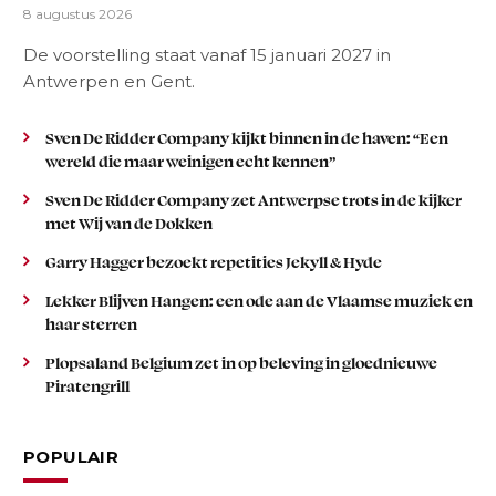
8 augustus 2026
De voorstelling staat vanaf 15 januari 2027 in
Antwerpen en Gent.
Sven De Ridder Company kijkt binnen in de haven: “Een
wereld die maar weinigen echt kennen”
Sven De Ridder Company zet Antwerpse trots in de kijker
met Wij van de Dokken
Garry Hagger bezoekt repetities Jekyll & Hyde
Lekker Blijven Hangen: een ode aan de Vlaamse muziek en
haar sterren
Plopsaland Belgium zet in op beleving in gloednieuwe
Piratengrill
POPULAIR