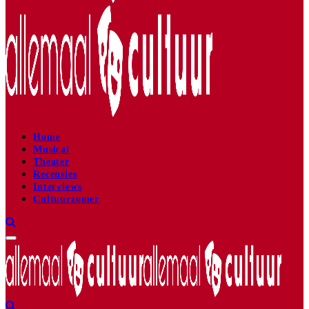
Home
Musical
Theater
Recensies
Interviews
Cultuurzomer