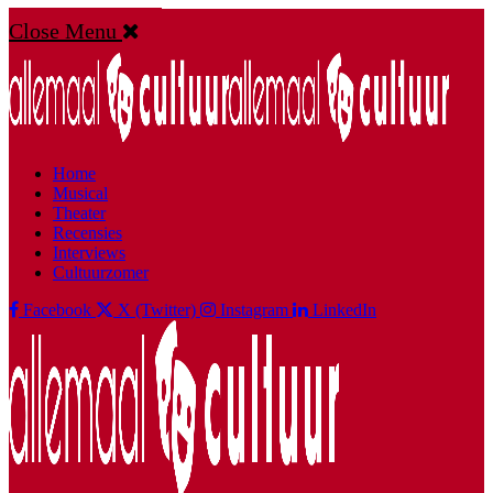
Close Menu
Home
Musical
Theater
Recensies
Interviews
Cultuurzomer
Facebook
X (Twitter)
Instagram
LinkedIn