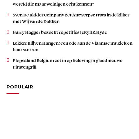
wereld die maar weinigen echt kennen”
Sven De Ridder Company zet Antwerpse trots in de kijker
met Wij van de Dokken
Garry Hagger bezoekt repetities Jekyll & Hyde
Lekker Blijven Hangen: een ode aan de Vlaamse muziek en
haar sterren
Plopsaland Belgium zet in op beleving in gloednieuwe
Piratengrill
POPULAIR