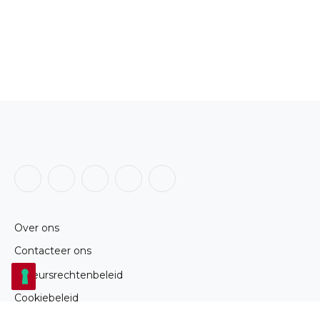
Facebook
X
Instagram
LinkedIn
RSS
(Twitter)
Over ons
Contacteer ons
Auteursrechtenbeleid
Cookiebeleid