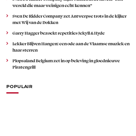
wereld die maar weinigen echt kennen”
Sven De Ridder Company zet Antwerpse trots in de kijker
met Wij van de Dokken
Garry Hagger bezoekt repetities Jekyll & Hyde
Lekker Blijven Hangen: een ode aan de Vlaamse muziek en
haar sterren
Plopsaland Belgium zet in op beleving in gloednieuwe
Piratengrill
POPULAIR