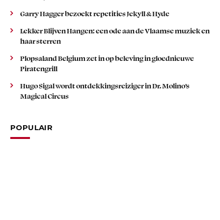
Garry Hagger bezoekt repetities Jekyll & Hyde
Lekker Blijven Hangen: een ode aan de Vlaamse muziek en
haar sterren
Plopsaland Belgium zet in op beleving in gloednieuwe
Piratengrill
Hugo Sigal wordt ontdekkingsreiziger in Dr. Molino’s
Magical Circus
POPULAIR