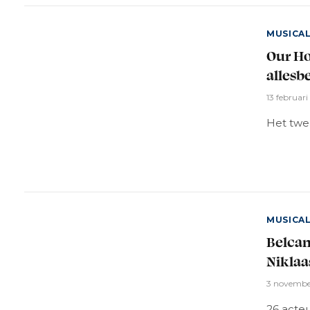
MUSICA
Our Ho
allesb
13 februar
Het twe
MUSICA
Belcan
Niklaa
3 novembe
26 acte