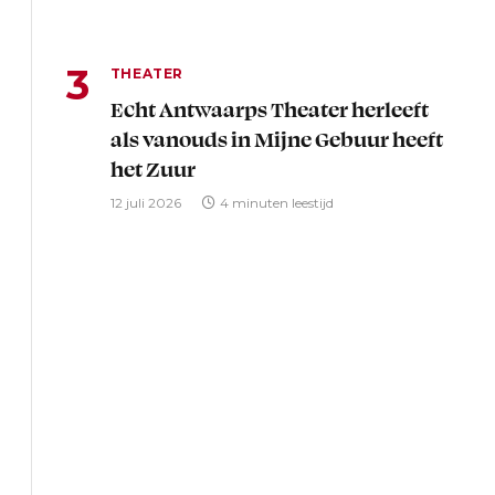
THEATER
Echt Antwaarps Theater herleeft
als vanouds in Mijne Gebuur heeft
het Zuur
12 juli 2026
4 minuten leestijd