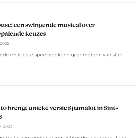
L
use: een swingende musical over
epalende keuzes
i 2025
ede en laatste speelweekend gaat morgen van start.
L
to brengt unieke versie Spamalot in Sint-
s
r 2023
urs en tal van medewerkers achter de schermen staan