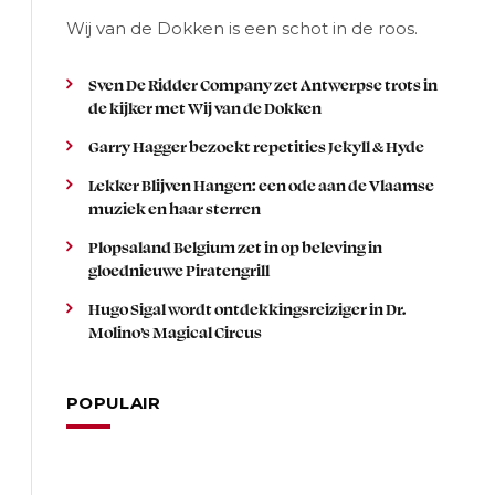
Wij van de Dokken is een schot in de roos.
Sven De Ridder Company zet Antwerpse trots in
de kijker met Wij van de Dokken
Garry Hagger bezoekt repetities Jekyll & Hyde
Lekker Blijven Hangen: een ode aan de Vlaamse
muziek en haar sterren
Plopsaland Belgium zet in op beleving in
gloednieuwe Piratengrill
Hugo Sigal wordt ontdekkingsreiziger in Dr.
Molino’s Magical Circus
POPULAIR