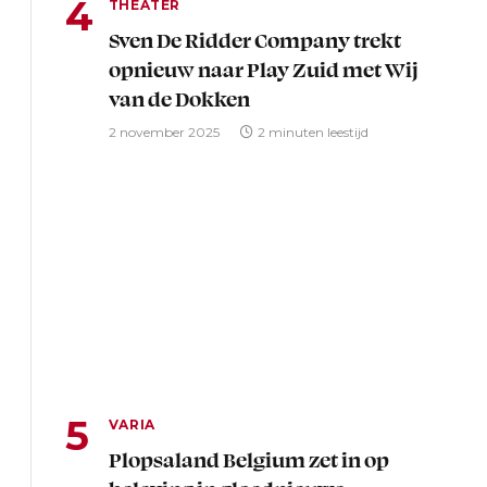
THEATER
Sven De Ridder Company trekt
opnieuw naar Play Zuid met Wij
van de Dokken
2 november 2025
2 minuten leestijd
VARIA
Plopsaland Belgium zet in op