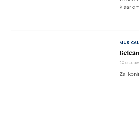
klaar o
MUSICA
Belcan
20 oktobe
Zal koni