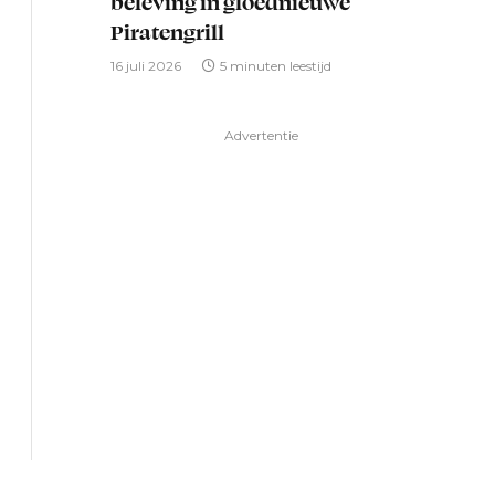
beleving in gloednieuwe
Piratengrill
16 juli 2026
5 minuten leestijd
Advertentie