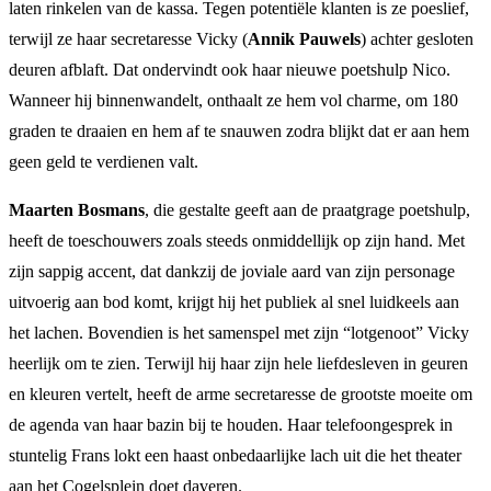
laten rinkelen van de kassa. Tegen potentiële klanten is ze poeslief,
terwijl ze haar secretaresse Vicky (
Annik Pauwels
) achter gesloten
deuren afblaft. Dat ondervindt ook haar nieuwe poetshulp Nico.
Wanneer hij binnenwandelt, onthaalt ze hem vol charme, om 180
graden te draaien en hem af te snauwen zodra blijkt dat er aan hem
geen geld te verdienen valt.
Maarten Bosmans
, die gestalte geeft aan de praatgrage poetshulp,
heeft de toeschouwers zoals steeds onmiddellijk op zijn hand. Met
zijn sappig accent, dat dankzij de joviale aard van zijn personage
uitvoerig aan bod komt, krijgt hij het publiek al snel luidkeels aan
het lachen. Bovendien is het samenspel met zijn “lotgenoot” Vicky
heerlijk om te zien. Terwijl hij haar zijn hele liefdesleven in geuren
en kleuren vertelt, heeft de arme secretaresse de grootste moeite om
de agenda van haar bazin bij te houden. Haar telefoongesprek in
stuntelig Frans lokt een haast onbedaarlijke lach uit die het theater
aan het Cogelsplein doet daveren.