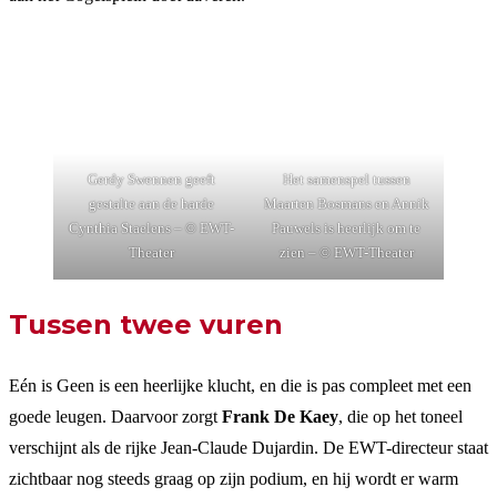
Gerdy Swennen geeft
Het samenspel tussen
gestalte aan de harde
Maarten Bosmans en Annik
Cynthia Staelens – © EWT-
Pauwels is heerlijk om te
Theater
zien – © EWT-Theater
Tussen twee vuren
Eén is Geen is een heerlijke klucht, en die is pas compleet met een
goede leugen. Daarvoor zorgt
Frank De Kaey
, die op het toneel
verschijnt als de rijke Jean-Claude Dujardin. De EWT-directeur staat
zichtbaar nog steeds graag op zijn podium, en hij wordt er warm