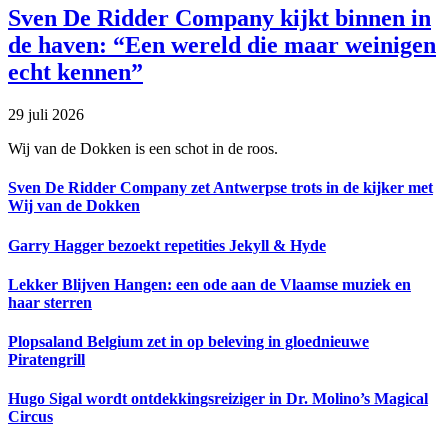
Sven De Ridder Company kijkt binnen in
de haven: “Een wereld die maar weinigen
echt kennen”
29 juli 2026
Wij van de Dokken is een schot in de roos.
Sven De Ridder Company zet Antwerpse trots in de kijker met
Wij van de Dokken
Garry Hagger bezoekt repetities Jekyll & Hyde
Lekker Blijven Hangen: een ode aan de Vlaamse muziek en
haar sterren
Plopsaland Belgium zet in op beleving in gloednieuwe
Piratengrill
Hugo Sigal wordt ontdekkingsreiziger in Dr. Molino’s Magical
Circus