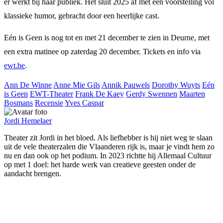
er werkt bij haar publiek. Het sluit 2025 af met een voorstelling vol
klassieke humor, gebracht door een heerlijke cast.
Eén is Geen is nog tot en met 21 december te zien in Deurne, met
een extra matinee op zaterdag 20 december. Tickets en info via
ewt.be
.
Ann De Winne
Anne Mie Gils
Annik Pauwels
Dorothy Wuyts
Eén
is Geen
EWT-Theater
Frank De Kaey
Gerdy Swennen
Maarten
Bosmans
Recensie
Yves Caspar
Jordi Hemelaer
Theater zit Jordi in het bloed. Als liefhebber is hij niet weg te slaan
uit de vele theaterzalen die Vlaanderen rijk is, maar je vindt hem zo
nu en dan ook op het podium. In 2023 richtte hij Allemaal Cultuur
op met 1 doel: het harde werk van creatieve geesten onder de
aandacht brengen.