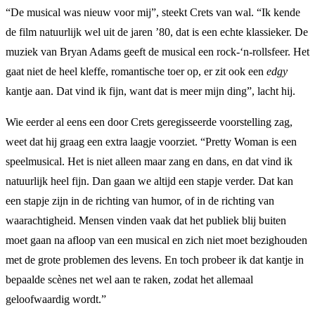
“De musical was nieuw voor mij”, steekt Crets van wal. “Ik kende
de film natuurlijk wel uit de jaren ’80, dat is een echte klassieker. De
muziek van Bryan Adams geeft de musical een rock-‘n-rollsfeer. Het
gaat niet de heel kleffe, romantische toer op, er zit ook een
edgy
kantje aan. Dat vind ik fijn, want dat is meer mijn ding”, lacht hij.
Wie eerder al eens een door Crets geregisseerde voorstelling zag,
weet dat hij graag een extra laagje voorziet. “Pretty Woman is een
speelmusical. Het is niet alleen maar zang en dans, en dat vind ik
natuurlijk heel fijn. Dan gaan we altijd een stapje verder. Dat kan
een stapje zijn in de richting van humor, of in de richting van
waarachtigheid. Mensen vinden vaak dat het publiek blij buiten
moet gaan na afloop van een musical en zich niet moet bezighouden
met de grote problemen des levens. En toch probeer ik dat kantje in
bepaalde scènes net wel aan te raken, zodat het allemaal
geloofwaardig wordt.”