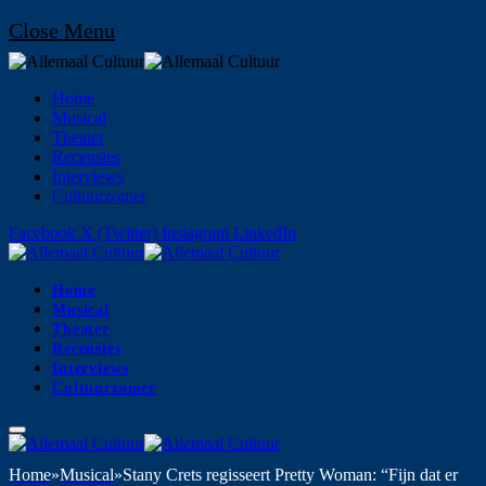
Close Menu
Home
Musical
Theater
Recensies
Interviews
Cultuurzomer
Facebook
X (Twitter)
Instagram
LinkedIn
Home
Musical
Theater
Recensies
Interviews
Cultuurzomer
Home
»
Musical
»
Stany Crets regisseert Pretty Woman: “Fijn dat er