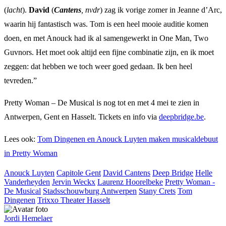
(
lacht
).
David
(
Cantens
, nvdr
) zag ik vorige zomer in Jeanne d’Arc,
waarin hij fantastisch was. Tom is een heel mooie auditie komen
doen, en met Anouck had ik al samengewerkt in One Man, Two
Guvnors. Het moet ook altijd een fijne combinatie zijn, en ik moet
zeggen: dat hebben we toch weer goed gedaan. Ik ben heel
tevreden.”
Pretty Woman – De Musical is nog tot en met 4 mei te zien in
Antwerpen, Gent en Hasselt. Tickets en info via
deepbridge.be
.
Lees ook:
Tom Dingenen en Anouck Luyten maken musicaldebuut
in Pretty Woman
Anouck Luyten
Capitole Gent
David Cantens
Deep Bridge
Helle
Vanderheyden
Jervin Weckx
Laurenz Hoorelbeke
Pretty Woman -
De Musical
Stadsschouwburg Antwerpen
Stany Crets
Tom
Dingenen
Trixxo Theater Hasselt
Jordi Hemelaer