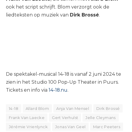
ook het script schrijft. Blom verzorgt ook de
liedteksten op muziek van
Dirk Brossé
.
De spektakel-musical 14-18 is vanaf 2 juni 2024 te
zien in het Studio 100 Pop-Up Theater in Puurs.
Tickets en info via
14-18.nu
.
14-18
Allard Blom
Anja Van Mensel
Dirk Brossé
Frank Van Laecke
Gert Verhulst
Jelle Cleymans
Jérémie Vrienlynck
Jonas Van Geel
Marc Peeters