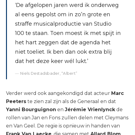
‘De afgelopen jaren werd ik onderweg
al eens gepolst om in zo’n grote en
straffe musicalproductie van Studio
100 te staan. Toen moest ik met spijt in
het hart zeggen dat de agenda het
niet toeliet. Ik ben dan ook extra blij
dat het deze keer wél lukt.’
Niels Destadsbader, “Albert”
Verder werd ook aangekondigd dat acteur
Marc
Peeters
te zien zal zijn als de Generaal en dat
Yanni Bourguignon
en
Jérémie Vrienlynck
de
rollen van Jan en Fons zullen delen met Cleymans
en Van Geel. De regie is opnieuw in handen van
Frank Van Laecke
, die samen met
Allard Blom