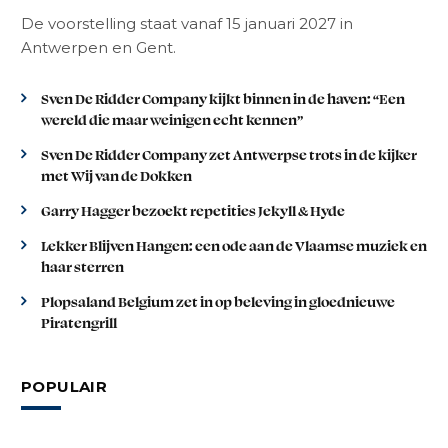
De voorstelling staat vanaf 15 januari 2027 in
Antwerpen en Gent.
Sven De Ridder Company kijkt binnen in de haven: “Een
wereld die maar weinigen echt kennen”
Sven De Ridder Company zet Antwerpse trots in de kijker
met Wij van de Dokken
Garry Hagger bezoekt repetities Jekyll & Hyde
Lekker Blijven Hangen: een ode aan de Vlaamse muziek en
haar sterren
Plopsaland Belgium zet in op beleving in gloednieuwe
Piratengrill
POPULAIR