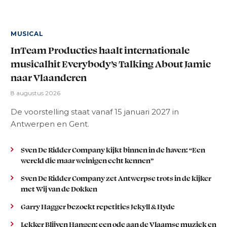
MUSICAL
InTeam Producties haalt internationale
musicalhit Everybody’s Talking About Jamie
naar Vlaanderen
8 augustus 2026
De voorstelling staat vanaf 15 januari 2027 in
Antwerpen en Gent.
Sven De Ridder Company kijkt binnen in de haven: “Een
wereld die maar weinigen echt kennen”
Sven De Ridder Company zet Antwerpse trots in de kijker
met Wij van de Dokken
Garry Hagger bezoekt repetities Jekyll & Hyde
Lekker Blijven Hangen: een ode aan de Vlaamse muziek en