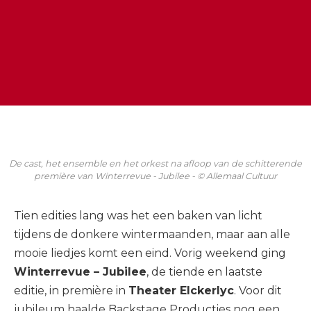
De cast, het ensemble en het orkest na afloop van de schitterende
première van Winterrevue - Jubilee - © Allemaal Cultuur
Tien edities lang was het een baken van licht
tijdens de donkere wintermaanden, maar aan alle
mooie liedjes komt een eind. Vorig weekend ging
Winterrevue – Jubilee
, de tiende en laatste
editie, in première in
Theater Elckerlyc
. Voor dit
jubileum haalde Backstage Producties nog een