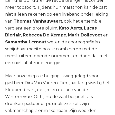
Een drie uur durende revue brengen, is zonder
meer topsport. Tijdens hun marathon kan de cast
niet alleen rekenen op een liveband onder leiding
van
Thomas Vanhauwaert
, ook het ensemble
verdient een grote pluim.
Kato Aerts
,
Lucas
Bierlair
,
Rebecca De Kempe
,
Marit Dollevoet
en
Samantha Lernout
weten de choreografieën
schijnbaar moeiteloos te combineren met de
meest uiteenlopende nummers, en doen dat met
een niet-aflatende energie.
Maar onze diepste buiging is weggelegd voor
gastheer Dirk Van Vooren. Tien jaar lang was hij het
kloppend hart, de lijm en de lach van de
Winterrevue. Of hij nu de zaal bespeelt als
dronken pastoor of puur als zichzelf: zijn
vakmanschap is onmiskenbaar. Zijn woorden