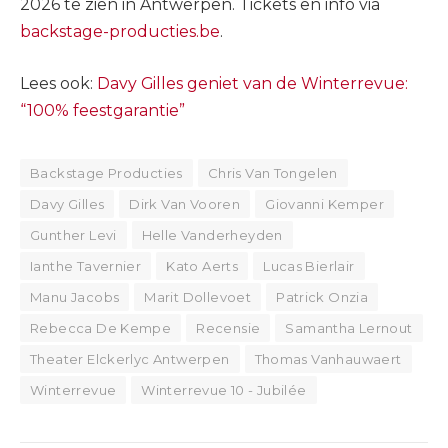
2026 te zien in Antwerpen. Tickets en info via
backstage-producties.be
.
Lees ook:
Davy Gilles geniet van de Winterrevue:
“100% feestgarantie”
Backstage Producties
Chris Van Tongelen
Davy Gilles
Dirk Van Vooren
Giovanni Kemper
Gunther Levi
Helle Vanderheyden
Ianthe Tavernier
Kato Aerts
Lucas Bierlair
Manu Jacobs
Marit Dollevoet
Patrick Onzia
Rebecca De Kempe
Recensie
Samantha Lernout
Theater Elckerlyc Antwerpen
Thomas Vanhauwaert
Winterrevue
Winterrevue 10 - Jubilée