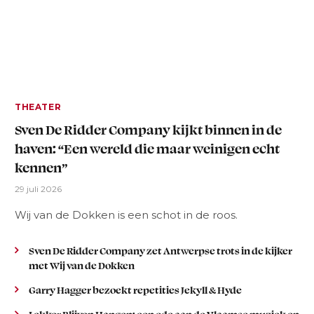
THEATER
Sven De Ridder Company kijkt binnen in de
haven: “Een wereld die maar weinigen echt
kennen”
29 juli 2026
Wij van de Dokken is een schot in de roos.
Sven De Ridder Company zet Antwerpse trots in de kijker
met Wij van de Dokken
Garry Hagger bezoekt repetities Jekyll & Hyde
Lekker Blijven Hangen: een ode aan de Vlaamse muziek en