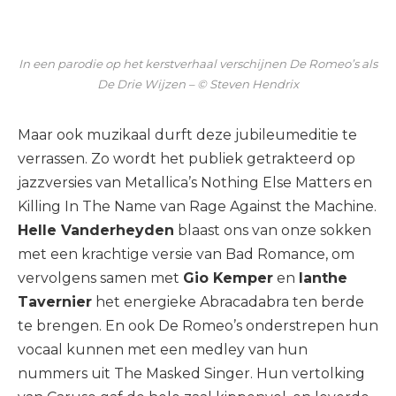
In een parodie op het kerstverhaal verschijnen De Romeo’s als
De Drie Wijzen – © Steven Hendrix
Maar ook muzikaal durft deze jubileumeditie te
verrassen. Zo wordt het publiek getrakteerd op
jazzversies van Metallica’s Nothing Else Matters en
Killing In The Name van Rage Against the Machine.
Helle Vanderheyden
blaast ons van onze sokken
met een krachtige versie van Bad Romance, om
vervolgens samen met
Gio Kemper
en
Ianthe
Tavernier
het energieke Abracadabra ten berde
te brengen. En ook De Romeo’s onderstrepen hun
vocaal kunnen met een medley van hun
nummers uit The Masked Singer. Hun vertolking