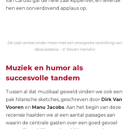
van Caruso gaf de hele zaal kippenvel, en leverde
hen een oorverdovend applaus op.
De cast verrast onder meer met een energieke vertolking van
Abracadabra – © Steven Hendrix
Muziek en humor als
succesvolle tandem
Tussen al dat muzikaal geweld vinden we ook een
pak hilarische sketches, geschreven door
Dirk Van
Vooren
en
Manu Jacobs
. Aan het begin van deze
recensie haalden we al een aantal passages aan
waarin de centrale gasten over een goed gevoel