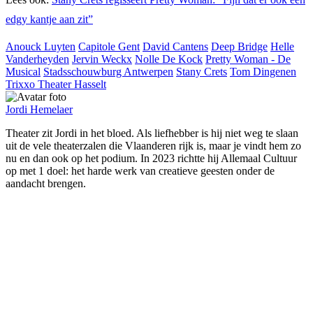
edgy kantje aan zit”
Anouck Luyten
Capitole Gent
David Cantens
Deep Bridge
Helle
Vanderheyden
Jervin Weckx
Nolle De Kock
Pretty Woman - De
Musical
Stadsschouwburg Antwerpen
Stany Crets
Tom Dingenen
Trixxo Theater Hasselt
Jordi Hemelaer
Theater zit Jordi in het bloed. Als liefhebber is hij niet weg te slaan
uit de vele theaterzalen die Vlaanderen rijk is, maar je vindt hem zo
nu en dan ook op het podium. In 2023 richtte hij Allemaal Cultuur
op met 1 doel: het harde werk van creatieve geesten onder de
aandacht brengen.