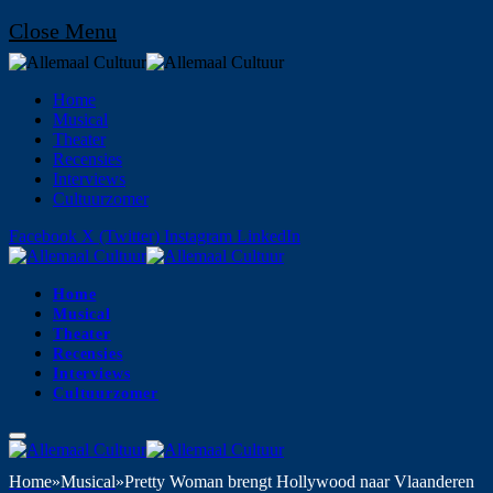
Close Menu
Home
Musical
Theater
Recensies
Interviews
Cultuurzomer
Facebook
X (Twitter)
Instagram
LinkedIn
Home
Musical
Theater
Recensies
Interviews
Cultuurzomer
Home
»
Musical
»
Pretty Woman brengt Hollywood naar Vlaanderen