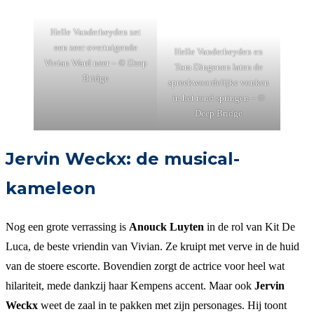
Helle Vanderheyden zet
een zeer overtuigende
Helle Vanderheyden en
Vivian Ward neer – © Deep
Tom Dingenen laten de
Bridge
spreekwoordelijke vonken
in het rond springen – ©
Deep Bridge
Jervin Weckx: de musical-
kameleon
Nog een grote verrassing is
Anouck Luyten
in de rol van Kit De
Luca, de beste vriendin van Vivian. Ze kruipt met verve in de huid
van de stoere escorte. Bovendien zorgt de actrice voor heel wat
hilariteit, mede dankzij haar Kempens accent. Maar ook
Jervin
Weckx
weet de zaal in te pakken met zijn personages. Hij toont