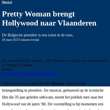
Musical
Pretty Woman brengt
Hollywood naar Vlaanderen
De Belgische première is een schot in de roos.
30 maart 2025
3 minuten leestijd
De cast van Pretty Woman - De Musical na afloop van de première -
© Allemaal Cultuur
Delen
Facebook
Twitter
WhatsApp
Email
Afgelopen zondag ging
Pretty Woman
onder massale
belangstelling in première. De musical, gebaseerd op de iconische
film die 35 jaar geleden uitkwam, neemt het publiek mee naar het
Hollywood van de jaren ’80. De voorstelling is bij momenten een