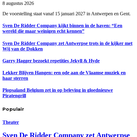
8 augustus 2026
De voorstelling staat vanaf 15 januari 2027 in Antwerpen en Gent.
Sven De Ridder Company kijkt binnen in de haven: “Een
wereld die maar weinigen echt kennen”
Sven De Ridder Company zet Antwerpse trots in de kijker met
Wij van de Dokken
Garry Hagger bezoekt repetities Jekyll & Hyde
Lekker Blijven Hangen: een ode aan de Vlaamse muziek en
haar sterren
Plopsaland Belgium zet in op beleving in gloednieuwe
Piratengrill
Populair
Theater
Sven De Ridder Company zet Antwerpse