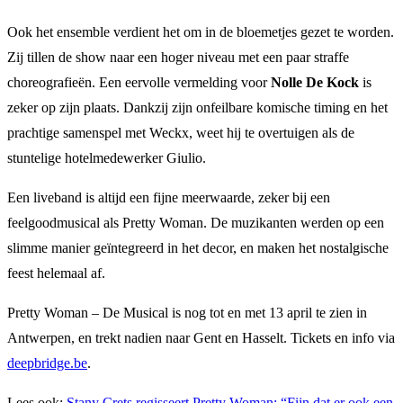
Ook het ensemble verdient het om in de bloemetjes gezet te worden.
Zij tillen de show naar een hoger niveau met een paar straffe
choreografieën. Een eervolle vermelding voor
Nolle De Kock
is
zeker op zijn plaats. Dankzij zijn onfeilbare komische timing en het
prachtige samenspel met Weckx, weet hij te overtuigen als de
stuntelige hotelmedewerker Giulio.
Een liveband is altijd een fijne meerwaarde, zeker bij een
feelgoodmusical als Pretty Woman. De muzikanten werden op een
slimme manier geïntegreerd in het decor, en maken het nostalgische
feest helemaal af.
Pretty Woman – De Musical is nog tot en met 13 april te zien in
Antwerpen, en trekt nadien naar Gent en Hasselt. Tickets en info via
deepbridge.be
.
Lees ook:
Stany Crets regisseert Pretty Woman: “Fijn dat er ook een