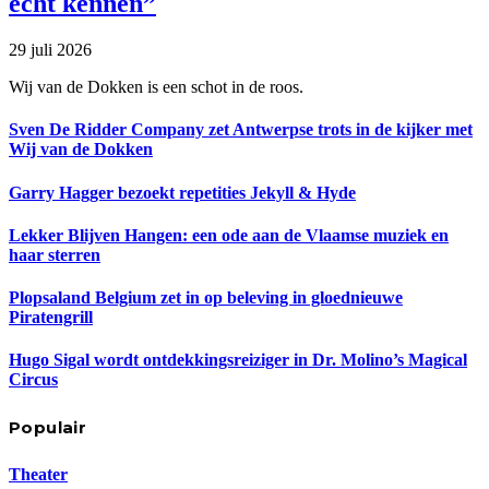
echt kennen”
29 juli 2026
Wij van de Dokken is een schot in de roos.
Sven De Ridder Company zet Antwerpse trots in de kijker met
Wij van de Dokken
Garry Hagger bezoekt repetities Jekyll & Hyde
Lekker Blijven Hangen: een ode aan de Vlaamse muziek en
haar sterren
Plopsaland Belgium zet in op beleving in gloednieuwe
Piratengrill
Hugo Sigal wordt ontdekkingsreiziger in Dr. Molino’s Magical
Circus
Populair
Theater