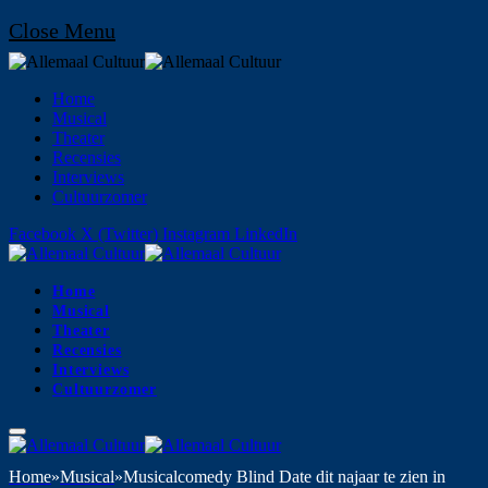
Close Menu
Home
Musical
Theater
Recensies
Interviews
Cultuurzomer
Facebook
X (Twitter)
Instagram
LinkedIn
Home
Musical
Theater
Recensies
Interviews
Cultuurzomer
Home
»
Musical
»
Musicalcomedy Blind Date dit najaar te zien in