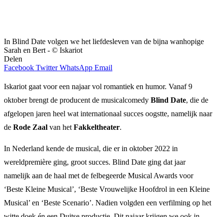
In Blind Date volgen we het liefdesleven van de bijna wanhopige
Sarah en Bert - © Iskariot
Delen
Facebook
Twitter
WhatsApp
Email
Iskariot gaat voor een najaar vol romantiek en humor. Vanaf 9
oktober brengt de producent de musicalcomedy
Blind Date
, die de
afgelopen jaren heel wat internationaal succes oogstte, namelijk naar
de
Rode Zaal
van het
Fakkeltheater
.
In Nederland kende de musical, die er in oktober 2022 in
wereldpremière ging, groot succes. Blind Date ging dat jaar
namelijk aan de haal met de felbegeerde Musical Awards voor
‘Beste Kleine Musical’, ‘Beste Vrouwelijke Hoofdrol in een Kleine
Musical’ en ‘Beste Scenario’. Nadien volgden een verfilming op het
witte doek én een Duitse productie. Dit najaar krijgen we ook in