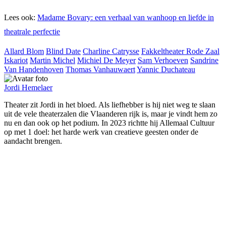
Lees ook:
Madame Bovary: een verhaal van wanhoop en liefde in
theatrale perfectie
Allard Blom
Blind Date
Charline Catrysse
Fakkeltheater Rode Zaal
Iskariot
Martin Michel
Michiel De Meyer
Sam Verhoeven
Sandrine
Van Handenhoven
Thomas Vanhauwaert
Yannic Duchateau
Jordi Hemelaer
Theater zit Jordi in het bloed. Als liefhebber is hij niet weg te slaan
uit de vele theaterzalen die Vlaanderen rijk is, maar je vindt hem zo
nu en dan ook op het podium. In 2023 richtte hij Allemaal Cultuur
op met 1 doel: het harde werk van creatieve geesten onder de
aandacht brengen.