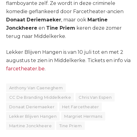
flamboyante zelf. Ze wordt in deze criminele
komedie geflankeerd door Farcetheater-ancien
Donaat Deriemaeker
, maar ook
Martine
Jonckheere
en
Tine Priem
keren deze zomer
terug naar Middelkerke.
Lekker Blijven Hangen is van 10 juli tot en met 2
augustus te zien in Middelkerke. Tickets en info via
farcetheater.be
.
Anthony Van Caeneghem
CC De Branding Middelkerke
Chris Van Espen
Donaat Deriemaeker
Het Farcetheater
Lekker Blijven Hangen
Margriet Hermans
Martine Jonckheere
Tine Priem