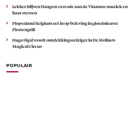
Lekker Blijven Hangen: een ode aan de Vlaamse muziek en
haar sterren
Plopsaland Belgium zet in op beleving in gloednieuwe
Piratengrill
Hugo Sigal wordt ontdekkingsreiziger in Dr. Molino’s
Magical Circus
POPULAIR