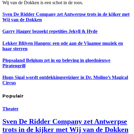
Wij van de Dokken is een schot in de roos.
Sven De Ridder Company zet Antwerpse trots in de kijker met
Wij van de Dokken
Garry Hagger bezoekt repetities Jekyll & Hyde
Lekker Blijven Hangen: een ode aan de Vlaamse muziek en
haar sterren
Plopsaland Belgium zet in op beleving in gloednieuwe
Piratengrill
Hugo Sigal wordt ontdekkingsreiziger in Dr. Molino’s Magical
Circus
Populair
Theater
Sven De Ridder Company zet Antwerpse
trots in de kijker met Wij van de Dokken