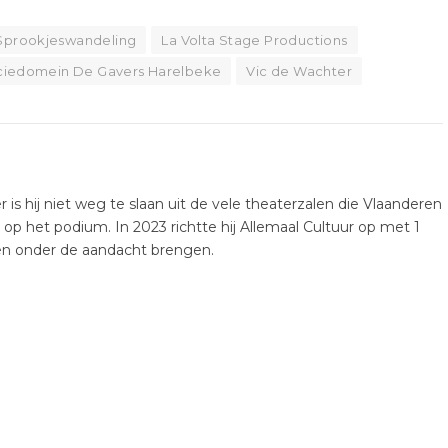
 Sprookjeswandeling
La Volta Stage Productions
ciedomein De Gavers Harelbeke
Vic de Wachter
er is hij niet weg te slaan uit de vele theaterzalen die Vlaanderen
k op het podium. In 2023 richtte hij Allemaal Cultuur op met 1
ten onder de aandacht brengen.