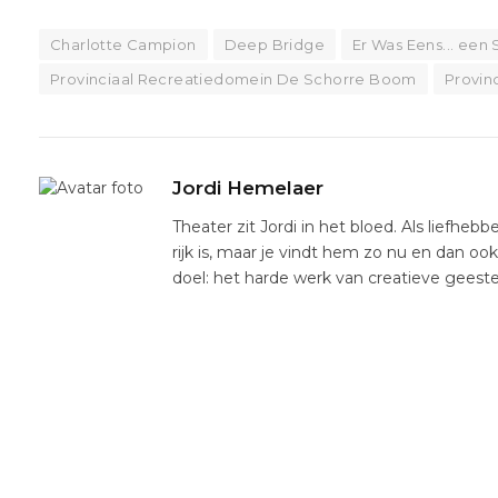
Charlotte Campion
Deep Bridge
Er Was Eens... een
Provinciaal Recreatiedomein De Schorre Boom
Provin
Jordi Hemelaer
Theater zit Jordi in het bloed. Als liefhebb
rijk is, maar je vindt hem zo nu en dan oo
doel: het harde werk van creatieve gees