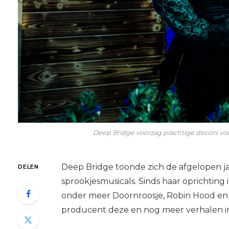
Deep Bridge voorzag prachtige decors voo
Deep Bridge toonde zich de afgelopen ja
DELEN
sprookjesmusicals. Sinds haar oprichting 
onder meer Doornroosje, Robin Hood en
producent deze en nog meer verhalen 