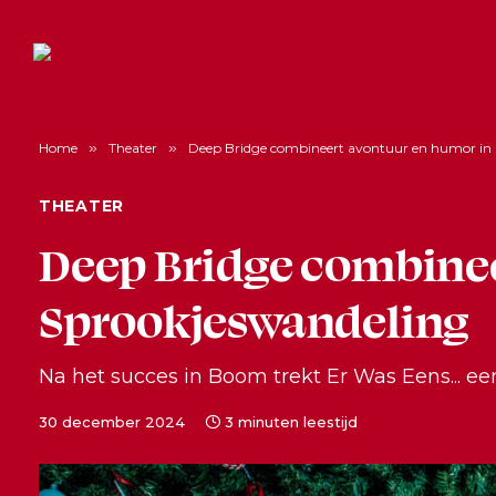
Home
»
Theater
»
Deep Bridge combineert avontuur en humor in
THEATER
Deep Bridge combinee
Sprookjeswandeling
Na het succes in Boom trekt Er Was Eens... e
30 december 2024
3 minuten leestijd