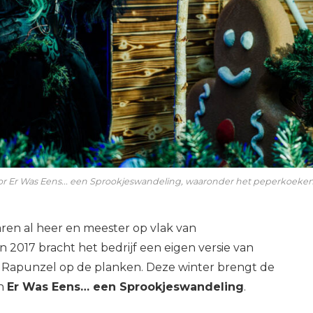
r Er Was Eens... een Sprookjeswandeling, waaronder het peperkoeken h
ren al heer en meester op vlak van
in 2017 bracht het bedrijf een eigen versie van
 Rapunzel op de planken. Deze winter brengt de
in
Er Was Eens… een Sprookjeswandeling
.