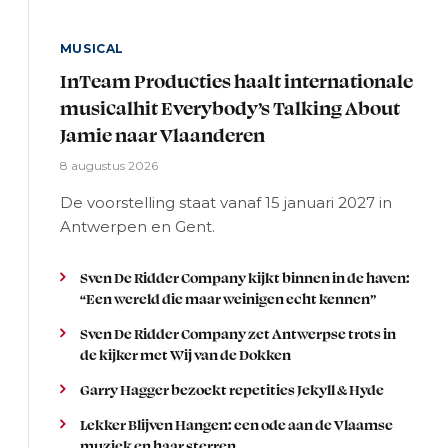
MUSICAL
InTeam Producties haalt internationale
musicalhit Everybody’s Talking About
Jamie naar Vlaanderen
8 augustus 2026
De voorstelling staat vanaf 15 januari 2027 in
Antwerpen en Gent.
Sven De Ridder Company kijkt binnen in de haven:
“Een wereld die maar weinigen echt kennen”
Sven De Ridder Company zet Antwerpse trots in
de kijker met Wij van de Dokken
Garry Hagger bezoekt repetities Jekyll & Hyde
Lekker Blijven Hangen: een ode aan de Vlaamse
muziek en haar sterren