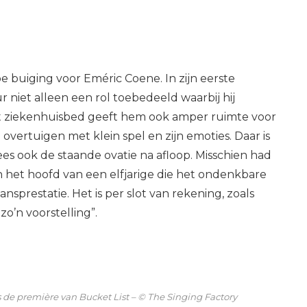
e buiging voor Eméric Coene. In zijn eerste
ur niet alleen een rol toebedeeld waarbij hij
t ziekenhuisbed geeft hem ook amper ruimte voor
overtuigen met klein spel en zijn emoties. Daar is
wees ook de staande ovatie na afloop. Misschien had
in het hoofd van een elfjarige die het ondenkbare
sprestatie. Het is per slot van rekening, zoals
zo’n voorstelling”.
 de première van Bucket List – © The Singing Factory