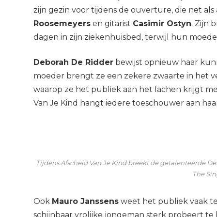
zijn gezin voor tijdens de ouverture, die net al
Roosemeyers
en gitarist
Casimir Ostyn
. Zijn
dagen in zijn ziekenhuisbed, terwijl hun moeder 
Deborah De Ridder
bewijst opnieuw haar kunn
moeder brengt ze een zekere zwaarte in het ve
waarop ze het publiek aan het lachen krijgt me
Van Je Kind hangt iedere toeschouwer aan haar
Tijdens Afscheid Van Je Kind breekt de getalenteerde De
The Sin
Ook
Mauro Janssens
weet het publiek vaak te
schijnbaar vrolijke jongeman sterk probeert te b