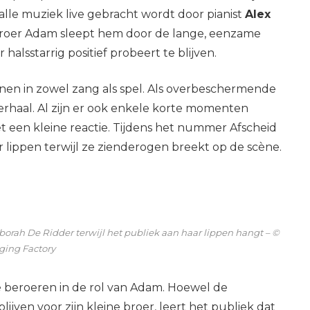
s alle muziek live gebracht wordt door pianist
Alex
 broer Adam sleept hem door de lange, eenzame
halsstarrig positief probeert te blijven.
en in zowel zang als spel. Als overbeschermende
rhaal. Al zijn er ook enkele korte momenten
t een kleine reactie. Tijdens het nummer Afscheid
 lippen terwijl ze zienderogen breekt op de scène.
borah De Ridder terwijl het publiek aan haar lippen hangt – ©
ging Factory
 beroeren in de rol van Adam. Hoewel de
lijven voor zijn kleine broer, leert het publiek dat