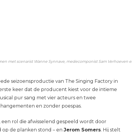
 samen met scenarist Wanne Synnave, medecomponist Sam Verhoeven en
ede seizoensproductie van The Singing Factory in
eerste keer dat de producent kiest voor de intieme
musical pur sang met vier acteurs en twee
 changementen en zonder poespas.
s, een rol die afwisselend gespeeld wordt door
nd op de planken stond – en
Jerom Somers
. Hij stelt