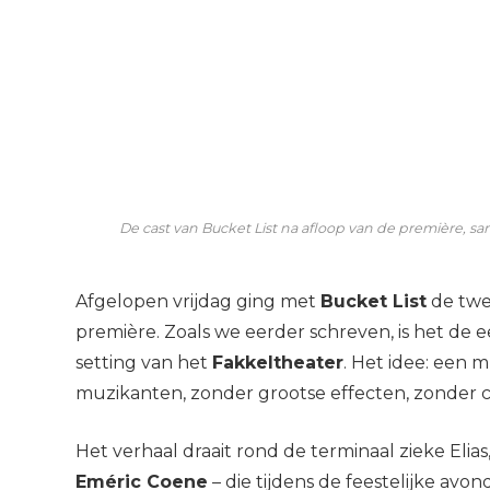
De cast van Bucket List na afloop van de première,
Afgelopen vrijdag ging met
Bucket List
de twe
première. Zoals we eerder schreven, is het de 
setting van het
Fakkeltheater
. Het idee: een 
muzikanten, zonder grootse effecten, zonder
Het verhaal draait rond de terminaal zieke Elia
Eméric Coene
– die tijdens de feestelijke avo