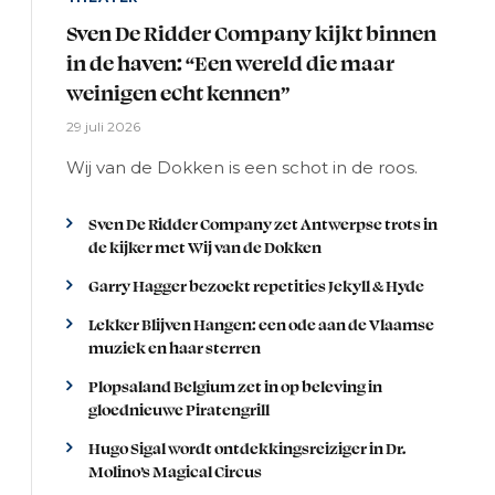
Sven De Ridder Company kijkt binnen
in de haven: “Een wereld die maar
weinigen echt kennen”
29 juli 2026
Wij van de Dokken is een schot in de roos.
Sven De Ridder Company zet Antwerpse trots in
de kijker met Wij van de Dokken
Garry Hagger bezoekt repetities Jekyll & Hyde
Lekker Blijven Hangen: een ode aan de Vlaamse
muziek en haar sterren
Plopsaland Belgium zet in op beleving in
gloednieuwe Piratengrill
Hugo Sigal wordt ontdekkingsreiziger in Dr.
Molino’s Magical Circus