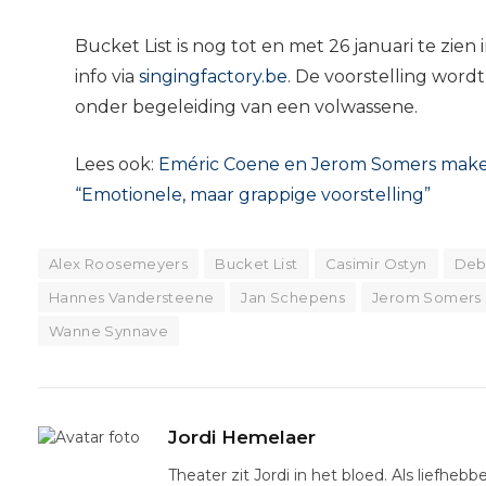
Bucket List is nog tot en met 26 januari te zien
info via
singingfactory.be
. De voorstelling wordt
onder begeleiding van een volwassene.
Lees ook:
Eméric Coene en Jerom Somers maken 
“Emotionele, maar grappige voorstelling”
Alex Roosemeyers
Bucket List
Casimir Ostyn
Deb
Hannes Vandersteene
Jan Schepens
Jerom Somers
Wanne Synnave
Jordi Hemelaer
Theater zit Jordi in het bloed. Als liefhebb