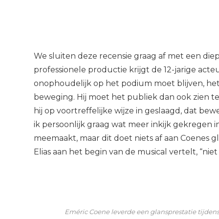
We sluiten deze recensie graag af met een diep
professionele productie krijgt de 12-jarige acte
onophoudelijk op het podium moet blijven, he
beweging. Hij moet het publiek dan ook zien te 
hij op voortreffelijke wijze in geslaagd, dat be
ik persoonlijk graag wat meer inkijk gekregen 
meemaakt, maar dit doet niets af aan Coenes glan
Elias aan het begin van de musical vertelt, “niet 
Eméric Coene leverde een glansprestatie tijdens