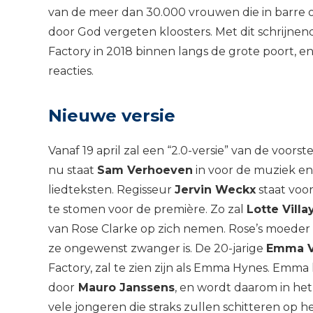
van de meer dan 30.000 vrouwen die in barre
door God vergeten kloosters. Met dit schrijn
Factory in 2018 binnen langs de grote poort, 
reacties.
Nieuwe versie
Vanaf 19 april zal een “2.0-versie” van de voorste
nu staat
Sam Verhoeven
in voor de muziek e
liedteksten. Regisseur
Jervin Weckx
staat voo
te stomen voor de première. Zo zal
Lotte Villa
van Rose Clarke op zich nemen. Rose’s moeder 
ze ongewenst zwanger is. De 20-jarige
Emma V
Factory, zal te zien zijn als Emma Hynes. Emm
door
Mauro Janssens
, en wordt daarom in het
vele jongeren die straks zullen schitteren op h