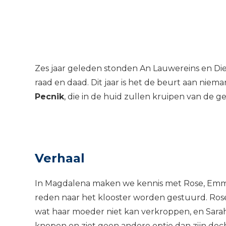
Zes jaar geleden stonden An Lauwereins en Di
raad en daad. Dit jaar is het de beurt aan nie
Pecnik
, die in de huid zullen kruipen van de 
Verhaal
In Magdalena maken we kennis met Rose, Emma 
reden naar het klooster worden gestuurd. Ros
wat haar moeder niet kan verkroppen, en Sarah
knopen en ziet geen andere optie dan zijn doch