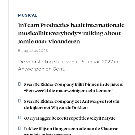
MUSICAL
InTeam Producties haalt internationale
musicalhit Everybody’s Talking About
Jamie naar Vlaanderen
8 augustus 2026
De voorstelling staat vanaf 15 januari 2027 in
Antwerpen en Gent.
Sven De Ridder Company kijkt binnen in de haven:
“Een wereld die maar weinigen echt kennen”
Sven De Ridder Company zet Antwerpse trots in
de kijker met Wij van de Dokken
Garry Hagger bezoekt repetities Jekyll & Hyde
Lekker Blijven Hangen: een ode aan de Vlaamse
muziek en haar sterren