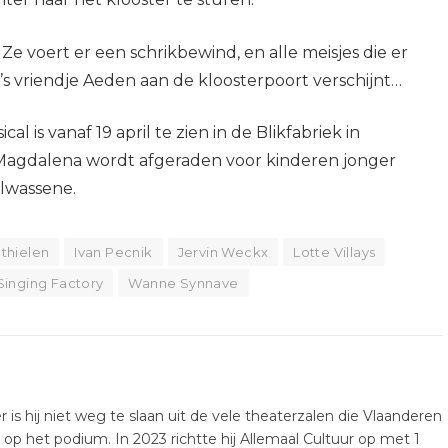
Ze voert er een schrikbewind, en alle meisjes die er
s vriendje Aeden aan de kloosterpoort verschijnt…
is vanaf 19 april te zien in de Blikfabriek in
 Magdalena wordt afgeraden voor kinderen jonger
olwassene.
thielen
Ivan Pecnik
Jervin Weckx
Lotte Villays
Singing Factory
Wanne Synnave
er is hij niet weg te slaan uit de vele theaterzalen die Vlaanderen
k op het podium. In 2023 richtte hij Allemaal Cultuur op met 1