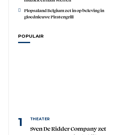
Plopsaland Belgium zet in op beleving in
gloednieuwe Piratengrill
POPULAIR
THEATER
Sven De Ridder Company zet