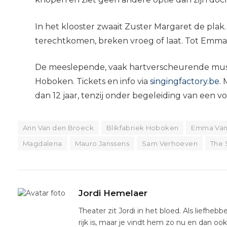
In het klooster zwaait Zuster Margaret de plak. 
terechtkomen, breken vroeg of laat. Tot Emma’
De meeslepende, vaak hartverscheurende musical 
Hoboken. Tickets en info via
singingfactory.be
.
dan 12 jaar, tenzij onder begeleiding van een v
Ann Van den Broeck
Blikfabriek Hoboken
Emma Van
Magdalena
Mauro Janssens
Sam Verhoeven
The 
Jordi Hemelaer
Theater zit Jordi in het bloed. Als liefhebb
rijk is, maar je vindt hem zo nu en dan oo