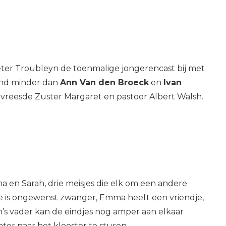
eter Troubleyn de toenmalige jongerencast bij met
mand minder dan
Ann Van den Broeck
en
Ivan
gevreesde Zuster Margaret en pastoor Albert Walsh.
en Sarah, drie meisjes die elk om een andere
e is ongewenst zwanger, Emma heeft een vriendje,
’s vader kan de eindjes nog amper aan elkaar
ter naar het klooster te sturen.