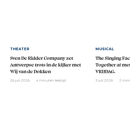
THEATER
MUSICAL
Sven De Ridder Company zet
The Singing Fac
Antwerpse trots in de kijker met
Together af me
Wij van de Dokken
VRIJDAG.
26 juli 2026
4 minuten leestijd
3 juli 2026
2 minu