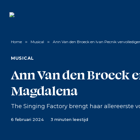
Home
»
Musical
»
Ann Van den Broeck en Ivan Pecnik vervolledige
MUSICAL
Ann Van den Broeck en
Magdalena
The Singing Factory brengt haar allereerste v
6 februari 2024
3 minuten leestijd