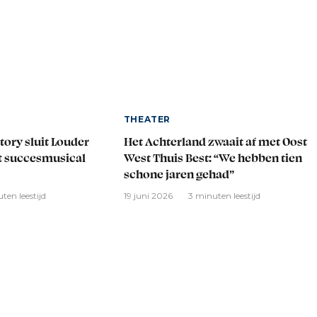
THEATER
tory sluit Louder
Het Achterland zwaait af met Oost
t succesmusical
West Thuis Best: “We hebben tien
schone jaren gehad”
ten leestijd
19 juni 2026
3 minuten leestijd