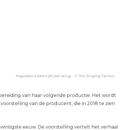
Magdalena keert dit jaar terug - © The Singing Factory
rbereiding van haar volgende productie. Het wordt
e voorstelling van de producent, die in 2018 te zien
twintigste eeuw. De voorstelling vertelt het verhaal