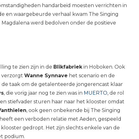
 omstandigheden handarbeid moesten verrichten in
ende en waargebeurde verhaal kwam The Singing
en Magdalena werd bedolven onder de positieve
lling te zien zijn in de
Blikfabriek
in Hoboken. Ook
n verzorgt
Wanne Synnave
het scenario en de
r de taak om de getalenteerde jongerencast klaar
ys
, die vorig jaar nog te zien was in
MUERTO
, de rol
en stiefvader sturen haar naar het klooster omdat
anthielen
, ook geen onbekende bij The Singing
a heeft een verboden relatie met Aeden, gespeeld
 klooster gedropt. Het zijn slechts enkele van de
et podium.