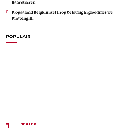
haar sterren
Plopsaland Belgium zet in op beleving in gloednieuwe
Piratengrill
POPULAIR
THEATER