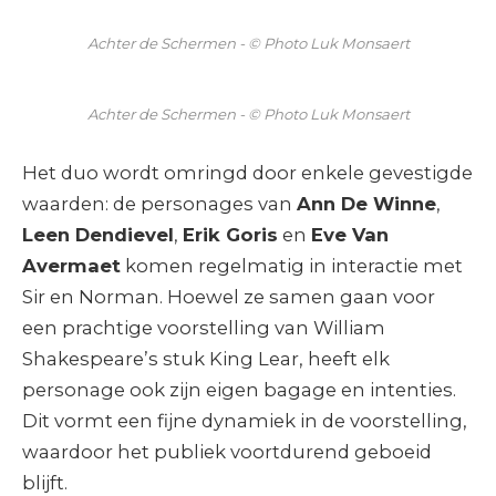
Achter de Schermen - © Photo Luk Monsaert
Achter de Schermen - © Photo Luk Monsaert
Het duo wordt omringd door enkele gevestigde
waarden: de personages van
Ann De Winne
,
Leen Dendievel
,
Erik Goris
en
Eve Van
Avermaet
komen regelmatig in interactie met
Sir en Norman. Hoewel ze samen gaan voor
een prachtige voorstelling van William
Shakespeare’s stuk King Lear, heeft elk
personage ook zijn eigen bagage en intenties.
Dit vormt een fijne dynamiek in de voorstelling,
waardoor het publiek voortdurend geboeid
blijft.