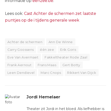
informatie op
eenzee.be
.
Lees ook:
Cast Achter de schermen zet laatste
puntjes op de i tijdens generale week
Achter de schermen
Ann De Winne
Carry Goossens
één zee
Erik Goris
Eve Van Avermaet
Fakkeltheater Rode Zaal
Frank Aernout
Frans Maas
Gert Botty
Leen Dendievel
Marc Cnops
Rikkert Van Dijck
Jordi Hemelaer
Theater zit Jordi in het bloed. Als liefhebber is