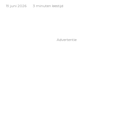
19 juni 2026
3 minuten leestijd
Advertentie