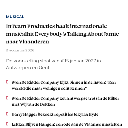
MUSICAL
InTeam Producties haalt internationale
musicalhit Everybody’s Talking About Jamie
naar Vlaanderen
8 augustus 2026
De voorstelling staat vanaf 15 januari 2027 in
Antwerpen en Gent.
Sven De Ridder Company kijkt binnen in de haven: “Een
wereld die maar weinigen echt kennen”
Sven De Ridder Company zet Antwerpse trots in de kijker
met Wij van de Dokken
Garry Hagger bezoekt repetities Jekyll & Hyde
Lekker Blijven Hangen: een ode aan de Vlaamse muziek en