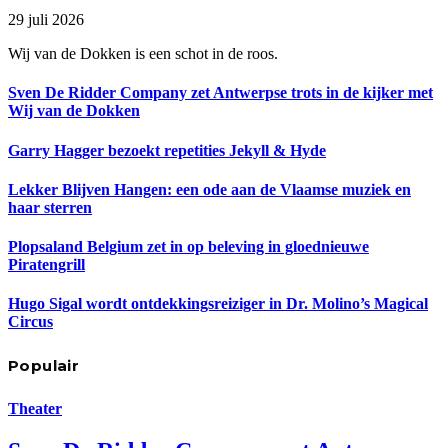
29 juli 2026
Wij van de Dokken is een schot in de roos.
Sven De Ridder Company zet Antwerpse trots in de kijker met
Wij van de Dokken
Garry Hagger bezoekt repetities Jekyll & Hyde
Lekker Blijven Hangen: een ode aan de Vlaamse muziek en
haar sterren
Plopsaland Belgium zet in op beleving in gloednieuwe
Piratengrill
Hugo Sigal wordt ontdekkingsreiziger in Dr. Molino’s Magical
Circus
Populair
Theater