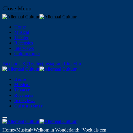
Close Menu
Home
Musical
Theater
Recensies
Interviews
Cultuurzomer
Facebook
X (Twitter)
Instagram
LinkedIn
Home
Musical
Theater
Recensies
Interviews
Cultuurzomer
Home
»
Musical
»
Welkom in Wonderland: “Voelt als een