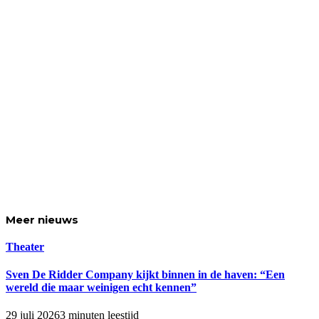
Meer
nieuws
Theater
Sven De Ridder Company kijkt binnen in de haven: “Een
wereld die maar weinigen echt kennen”
29 juli 2026
3 minuten leestijd