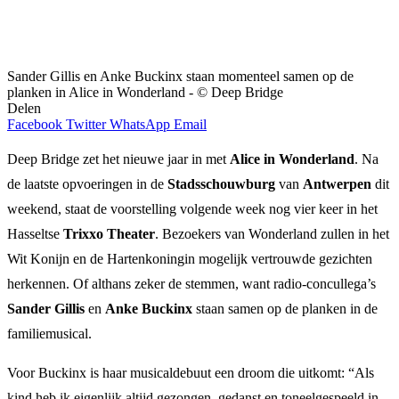
Sander Gillis en Anke Buckinx staan momenteel samen op de
planken in Alice in Wonderland - © Deep Bridge
Delen
Facebook
Twitter
WhatsApp
Email
Deep Bridge zet het nieuwe jaar in met
Alice in Wonderland
. Na
de laatste opvoeringen in de
Stadsschouwburg
van
Antwerpen
dit
weekend, staat de voorstelling volgende week nog vier keer in het
Hasseltse
Trixxo Theater
. Bezoekers van Wonderland zullen in het
Wit Konijn en de Hartenkoningin mogelijk vertrouwde gezichten
herkennen. Of althans zeker de stemmen, want radio-concullega’s
Sander Gillis
en
Anke Buckinx
staan samen op de planken in de
familiemusical.
Voor Buckinx is haar musicaldebuut een droom die uitkomt: “Als
kind heb ik eigenlijk altijd gezongen, gedanst en toneelgespeeld in