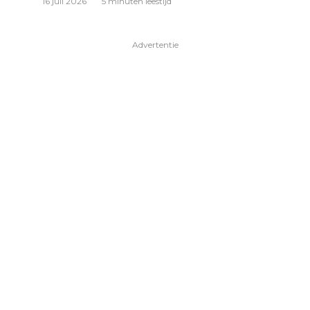
16 juli 2026
5 minuten leestijd
Advertentie