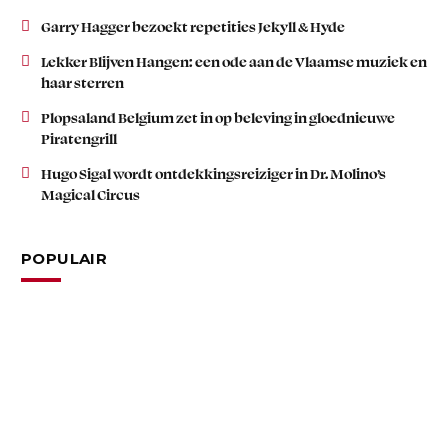
Garry Hagger bezoekt repetities Jekyll & Hyde
Lekker Blijven Hangen: een ode aan de Vlaamse muziek en
haar sterren
Plopsaland Belgium zet in op beleving in gloednieuwe
Piratengrill
Hugo Sigal wordt ontdekkingsreiziger in Dr. Molino’s
Magical Circus
POPULAIR