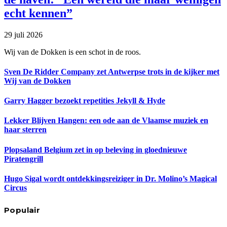
echt kennen”
29 juli 2026
Wij van de Dokken is een schot in de roos.
Sven De Ridder Company zet Antwerpse trots in de kijker met
Wij van de Dokken
Garry Hagger bezoekt repetities Jekyll & Hyde
Lekker Blijven Hangen: een ode aan de Vlaamse muziek en
haar sterren
Plopsaland Belgium zet in op beleving in gloednieuwe
Piratengrill
Hugo Sigal wordt ontdekkingsreiziger in Dr. Molino’s Magical
Circus
Populair