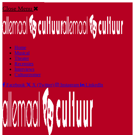
Close Menu
Home
Musical
Theater
Recensies
Interviews
Cultuurzomer
Facebook
X (Twitter)
Instagram
LinkedIn