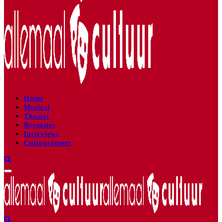
Home
Musical
Theater
Recensies
Interviews
Cultuurzomer