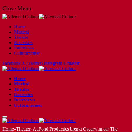
Close Menu
Home
Musical
Theater
Recensies
Interviews
Cultuurzomer
Facebook
X (Twitter)
Instagram
LinkedIn
Home
Musical
Theater
Recensies
Interviews
Cultuurzomer
Home
»
Theater
»
AuFond Producties brengt Oscarwinnaar The