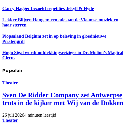
Garry Hagger bezoekt repetities Jekyll & Hyde
Lekker Blijven Hangen: een ode aan de Vlaamse muziek en
haar sterren
Plopsaland Belgium zet in op beleving in gloednieuwe
Piratengrill
Hugo Sigal wordt ontdekkingsreiziger in Dr. Molino’s Magical
Circus
Populair
Theater
Sven De Ridder Company zet Antwerpse
trots in de kijker met Wij van de Dokken
26 juli 2026
4 minuten leestijd
Theater