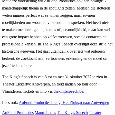
Met deze voorstelling wil AuFond Producties ook een belangrijk
maatschappelijk thema in de spotlights zetten. Mensen die stotteren
weten immers perfect wat ze willen zeggen, maar ervaren
moeilijkheden om woorden vloeiend uit te spreken. Het heeft niets
te maken met intelligentie, kennis of persoonlijkheid, maar kan wel
een grote impact hebben op zelfvertrouwen, sociale contacten en
professionele kansen. In The King’s Speech overstijgt deze strijd het
historische gegeven. Het gaat uiteindelijk over iets wat iedereen
herkent: de zoektocht naar vertrouwen, erkenning en de moed om
jezelf te laten horen.
The King’s Speech is van 8 tot en met 31 oktober 2027 te zien in
Theater Elckerlyc Antwerpen, en trekt nadien op tour door
Vlaanderen. Tickets en info via
thekingsspeech.be
.
Lees ook:
AuFond Producties brengt Het Zinkgat naar Antwerpen
AuFond Producties
Manu Jacobs
The King's Speech
Theater