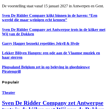
De voorstelling staat vanaf 15 januari 2027 in Antwerpen en Gent.
Sven De Ridder Company kijkt binnen in de haven: “Een
wereld die maar weinigen echt kennen”
Sven De Ridder Company zet Antwerpse trots in de kijker met
Wij van de Dokken
Garry Hagger bezoekt repetities Jekyll & Hyde
Lekker Blijven Hangen: een ode aan de Vlaamse muziek en
haar sterren
Plopsaland Belgium zet in op beleving in gloednieuwe
Piratengrill
Populair
Theater
Sven De Ridder Company zet Antwerpse