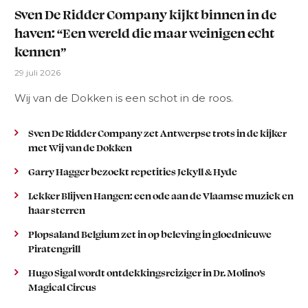
Sven De Ridder Company kijkt binnen in de
haven: “Een wereld die maar weinigen echt
kennen”
29 juli 2026
Wij van de Dokken is een schot in de roos.
Sven De Ridder Company zet Antwerpse trots in de kijker
met Wij van de Dokken
Garry Hagger bezoekt repetities Jekyll & Hyde
Lekker Blijven Hangen: een ode aan de Vlaamse muziek en
haar sterren
Plopsaland Belgium zet in op beleving in gloednieuwe
Piratengrill
Hugo Sigal wordt ontdekkingsreiziger in Dr. Molino’s
Magical Circus