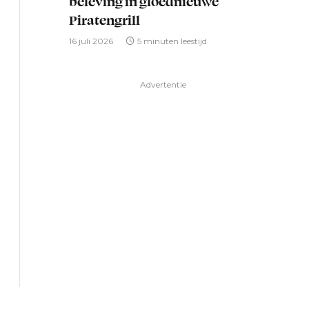
beleving in gloednieuwe
Piratengrill
16 juli 2026
5 minuten leestijd
Advertentie