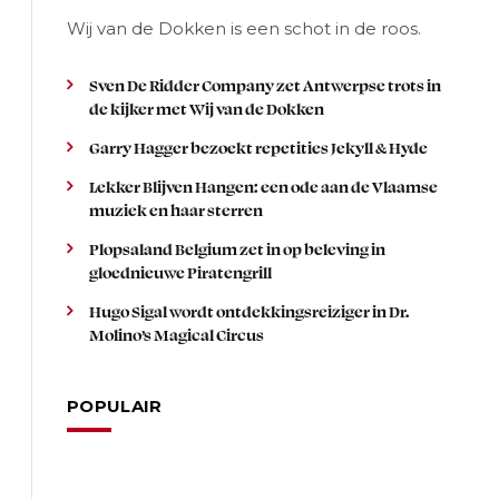
Wij van de Dokken is een schot in de roos.
Sven De Ridder Company zet Antwerpse trots in
de kijker met Wij van de Dokken
Garry Hagger bezoekt repetities Jekyll & Hyde
Lekker Blijven Hangen: een ode aan de Vlaamse
muziek en haar sterren
Plopsaland Belgium zet in op beleving in
gloednieuwe Piratengrill
Hugo Sigal wordt ontdekkingsreiziger in Dr.
Molino’s Magical Circus
POPULAIR