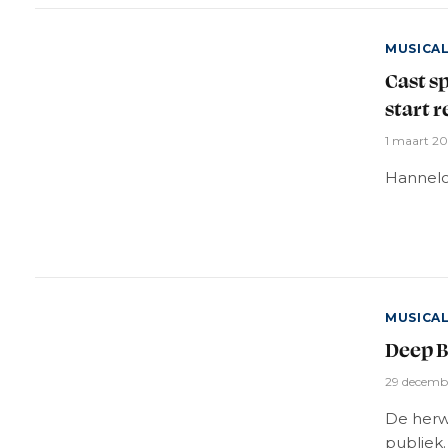
MUSICA
Cast s
start r
1 maart 2
Hannelo
MUSICA
Deep B
29 decemb
De herwe
publiek.