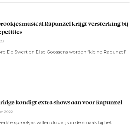
L
prookjesmusical Rapunzel krijgt versterking bij
epetities
023
re De Swert en Elise Goossens worden “kleine Rapunzel”.
L
ridge kondigt extra shows aan voor Rapunzel
er 2022
rkte sprookjes vallen duidelijk in de smaak bij het