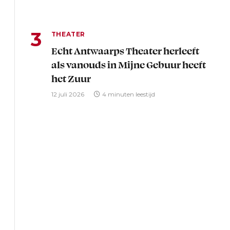
THEATER
Echt Antwaarps Theater herleeft
als vanouds in Mijne Gebuur heeft
het Zuur
12 juli 2026
4 minuten leestijd