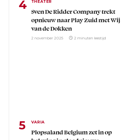
THEATER
Sven De Ridder Company trekt
opnieuw naar Play Zuid met Wij
van de Dokken
2 november 2025
2 minuten leestijd
VARIA
Plopsaland Belgium zet in op