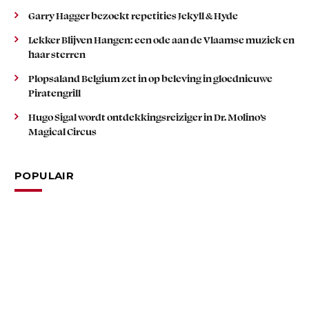
Garry Hagger bezoekt repetities Jekyll & Hyde
Lekker Blijven Hangen: een ode aan de Vlaamse muziek en
haar sterren
Plopsaland Belgium zet in op beleving in gloednieuwe
Piratengrill
Hugo Sigal wordt ontdekkingsreiziger in Dr. Molino’s
Magical Circus
POPULAIR