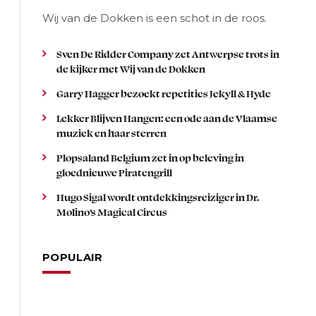
Wij van de Dokken is een schot in de roos.
Sven De Ridder Company zet Antwerpse trots in
de kijker met Wij van de Dokken
Garry Hagger bezoekt repetities Jekyll & Hyde
Lekker Blijven Hangen: een ode aan de Vlaamse
muziek en haar sterren
Plopsaland Belgium zet in op beleving in
gloednieuwe Piratengrill
Hugo Sigal wordt ontdekkingsreiziger in Dr.
Molino’s Magical Circus
POPULAIR