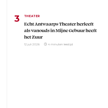
THEATER
Echt Antwaarps Theater herleeft
als vanouds in Mijne Gebuur heeft
het Zuur
12 juli 2026
4 minuten leestijd