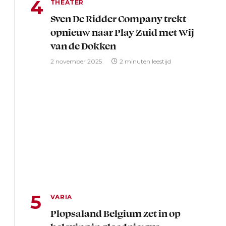
THEATER
Sven De Ridder Company trekt
opnieuw naar Play Zuid met Wij
van de Dokken
2 november 2025
2 minuten leestijd
VARIA
Plopsaland Belgium zet in op