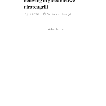
beleving in gloednieuwe
Piratengrill
16 juli 2026
5 minuten leestijd
Advertentie