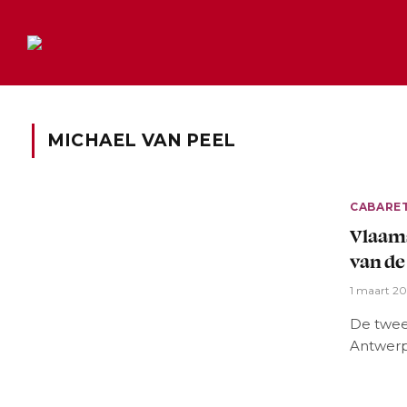
MICHAEL VAN PEEL
CABARE
Vlaams
van de
1 maart 2
De twee
Antwerp