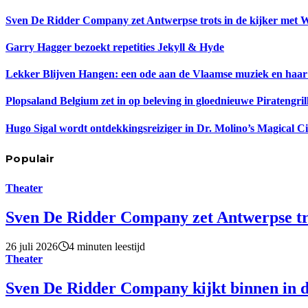
Sven De Ridder Company zet Antwerpse trots in de kijker met 
Garry Hagger bezoekt repetities Jekyll & Hyde
Lekker Blijven Hangen: een ode aan de Vlaamse muziek en haar
Plopsaland Belgium zet in op beleving in gloednieuwe Piratengril
Hugo Sigal wordt ontdekkingsreiziger in Dr. Molino’s Magical C
Populair
Theater
Sven De Ridder Company zet Antwerpse tro
26 juli 2026
4 minuten leestijd
Theater
Sven De Ridder Company kijkt binnen in d