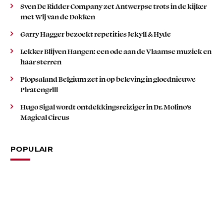
Sven De Ridder Company zet Antwerpse trots in de kijker
met Wij van de Dokken
Garry Hagger bezoekt repetities Jekyll & Hyde
Lekker Blijven Hangen: een ode aan de Vlaamse muziek en
haar sterren
Plopsaland Belgium zet in op beleving in gloednieuwe
Piratengrill
Hugo Sigal wordt ontdekkingsreiziger in Dr. Molino’s
Magical Circus
POPULAIR