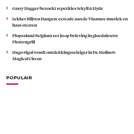
Garry Hagger bezoekt repetities Jekyll & Hyde
Lekker Blijven Hangen: een ode aan de Vlaamse muziek en
haar sterren
Plopsaland Belgium zet in op beleving in gloednieuwe
Piratengrill
Hugo Sigal wordt ontdekkingsreiziger in Dr. Molino’s
Magical Circus
POPULAIR