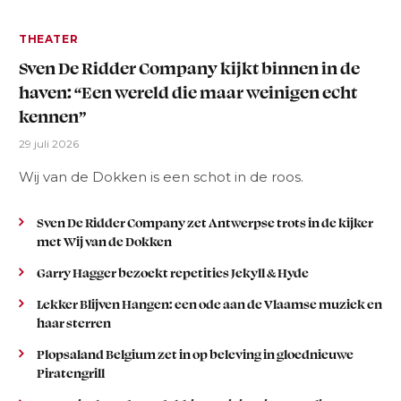
THEATER
Sven De Ridder Company kijkt binnen in de
haven: “Een wereld die maar weinigen echt
kennen”
29 juli 2026
Wij van de Dokken is een schot in de roos.
Sven De Ridder Company zet Antwerpse trots in de kijker
met Wij van de Dokken
Garry Hagger bezoekt repetities Jekyll & Hyde
Lekker Blijven Hangen: een ode aan de Vlaamse muziek en
haar sterren
Plopsaland Belgium zet in op beleving in gloednieuwe
Piratengrill