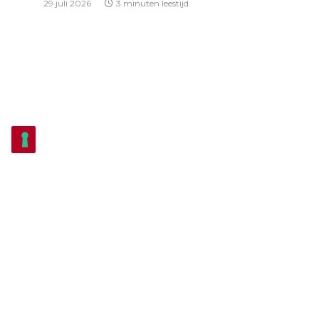
29 juli 2026
3 minuten leestijd
THEATER
Echt Antwaarps Theater herleeft als
vanouds in Mijne Gebuur heeft het Zuur
12 juli 2026
4 minuten leestijd