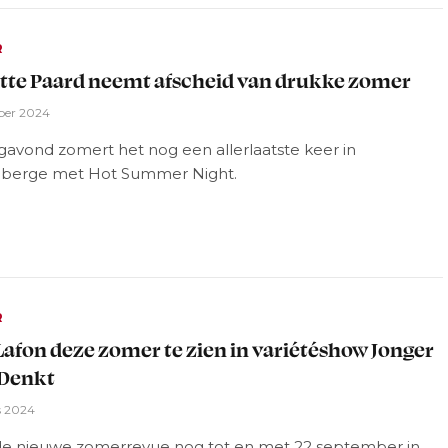
R
tte Paard neemt afscheid van drukke zomer
ber 2024
gavond zomert het nog een allerlaatste keer in
berge met Hot Summer Night.
R
Lafon deze zomer te zien in variétéshow Jonger
 Denkt
s 2024
de nieuwe zomerrevue nog tot en met 22 september in