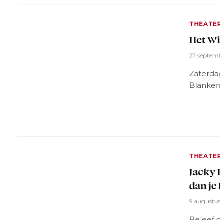
THEATE
Het Wi
27 septem
Zaterda
Blanken
THEATE
Jacky 
dan je
9 augustu
Beleef 