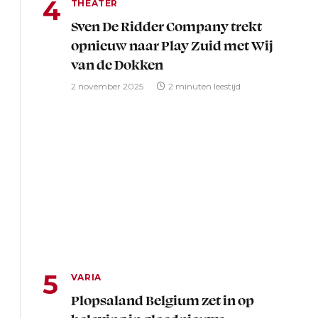
THEATER
Sven De Ridder Company trekt
opnieuw naar Play Zuid met Wij
van de Dokken
2 november 2025
2 minuten leestijd
VARIA
Plopsaland Belgium zet in op