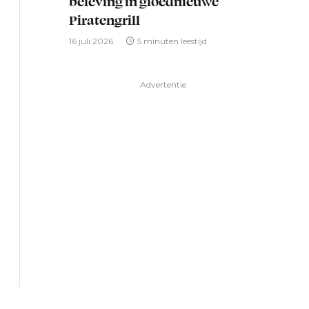
beleving in gloednieuwe
Piratengrill
16 juli 2026
5 minuten leestijd
Advertentie