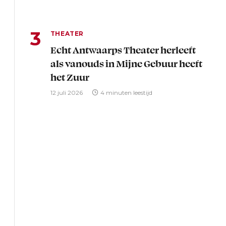
THEATER
Echt Antwaarps Theater herleeft
als vanouds in Mijne Gebuur heeft
het Zuur
12 juli 2026
4 minuten leestijd