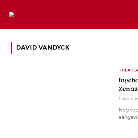
DAVID VANDYCK
THEATE
Ingebo
Zen aa
9 decembe
Nog voo
aangevu