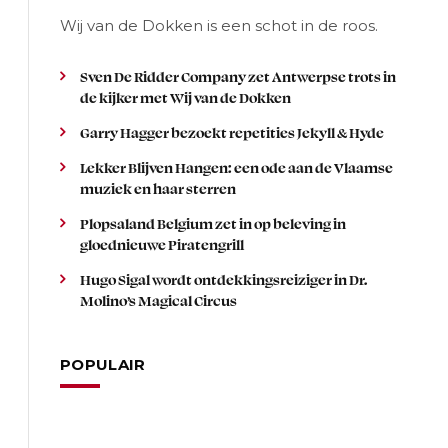
Wij van de Dokken is een schot in de roos.
Sven De Ridder Company zet Antwerpse trots in
de kijker met Wij van de Dokken
Garry Hagger bezoekt repetities Jekyll & Hyde
Lekker Blijven Hangen: een ode aan de Vlaamse
muziek en haar sterren
Plopsaland Belgium zet in op beleving in
gloednieuwe Piratengrill
Hugo Sigal wordt ontdekkingsreiziger in Dr.
Molino’s Magical Circus
POPULAIR