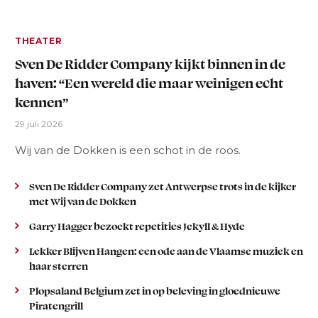
THEATER
Sven De Ridder Company kijkt binnen in de
haven: “Een wereld die maar weinigen echt
kennen”
29 juli 2026
Wij van de Dokken is een schot in de roos.
Sven De Ridder Company zet Antwerpse trots in de kijker
met Wij van de Dokken
Garry Hagger bezoekt repetities Jekyll & Hyde
Lekker Blijven Hangen: een ode aan de Vlaamse muziek en
haar sterren
Plopsaland Belgium zet in op beleving in gloednieuwe
Piratengrill