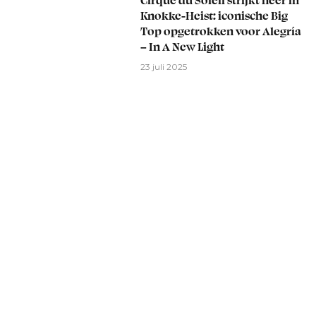
Cirque du Soleil strijkt neer in
Knokke-Heist: iconische Big
Top opgetrokken voor Alegría
– In A New Light
23 juli 2025