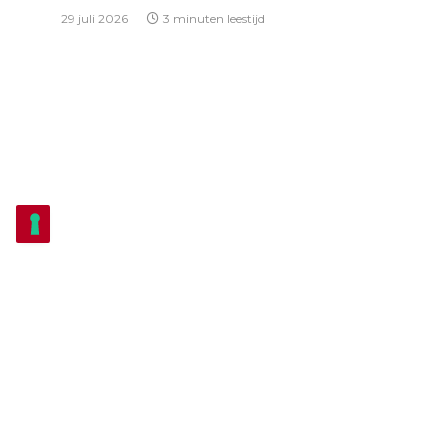
29 juli 2026
3 minuten leestijd
THEATER
Echt Antwaarps Theater herleeft als
vanouds in Mijne Gebuur heeft het Zuur
12 juli 2026
4 minuten leestijd