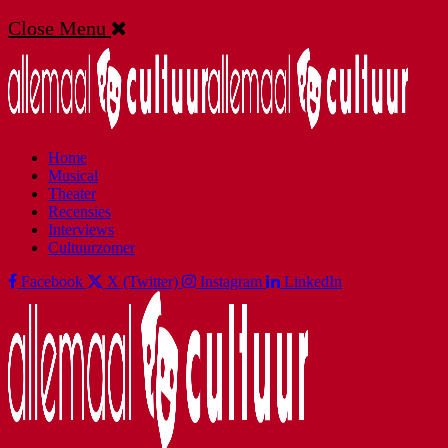
Close Menu
Home
Musical
Theater
Recensies
Interviews
Cultuurzomer
Facebook
X (Twitter)
Instagram
LinkedIn