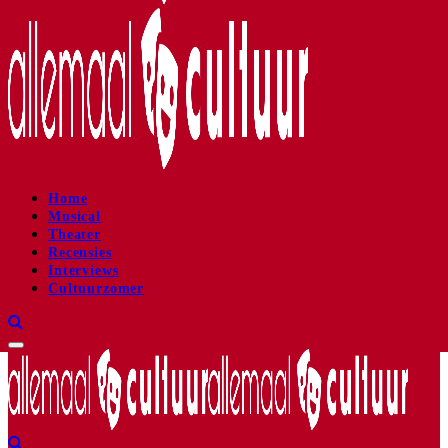
Home
Musical
Theater
Recensies
Interviews
Cultuurzomer