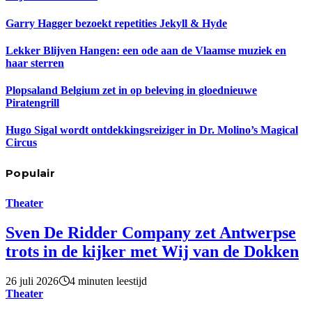
Garry Hagger bezoekt repetities Jekyll & Hyde
Lekker Blijven Hangen: een ode aan de Vlaamse muziek en
haar sterren
Plopsaland Belgium zet in op beleving in gloednieuwe
Piratengrill
Hugo Sigal wordt ontdekkingsreiziger in Dr. Molino’s Magical
Circus
Populair
Theater
Sven De Ridder Company zet Antwerpse
trots in de kijker met Wij van de Dokken
26 juli 2026
4 minuten leestijd
Theater