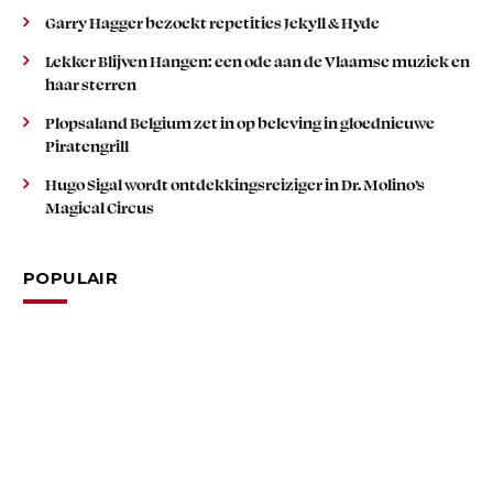
Garry Hagger bezoekt repetities Jekyll & Hyde
Lekker Blijven Hangen: een ode aan de Vlaamse muziek en
haar sterren
Plopsaland Belgium zet in op beleving in gloednieuwe
Piratengrill
Hugo Sigal wordt ontdekkingsreiziger in Dr. Molino’s
Magical Circus
POPULAIR